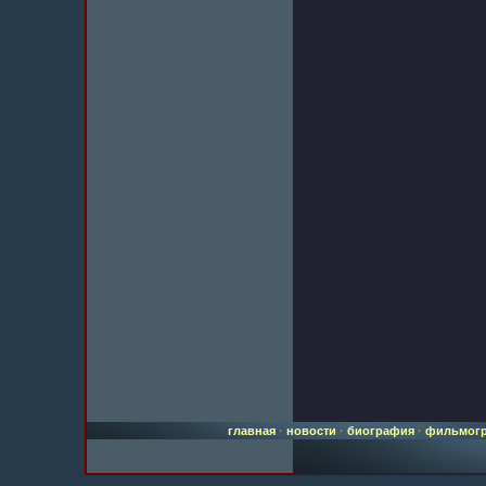
главная
·
новости
·
биография
·
фильмог