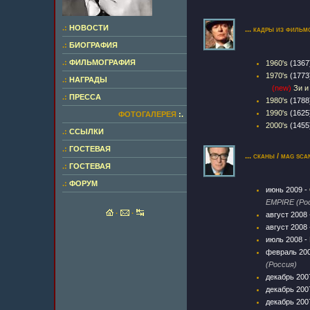
.:
НОВОСТИ
... кадры из фильмо
.:
БИОГРАФИЯ
.:
ФИЛЬМОГРАФИЯ
1960's
(1367
1970's
(1773
.:
НАГРАДЫ
(new)
Зи и
.:
ПРЕССА
1980's
(1788
1990's
(1625
ФОТОГАЛЕРЕЯ
:.
2000's
(1455
.:
ССЫЛКИ
.:
ГОСТЕВАЯ
... сканы / mag sca
.:
ГОСТЕВАЯ
.:
ФОРУМ
июнь 2009 -
EMPIRE (Ро
·
·
август 2008
август 2008
июль 2008 -
февраль 20
(Россия)
декабрь 200
декабрь 200
декабрь 200