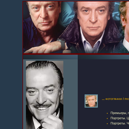
... фотографии / ph
Премьеры, па
Портреты. Цв
Портреты. Че