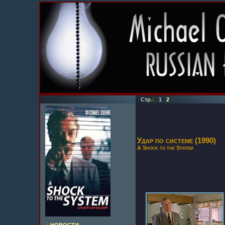
Стр
.:
1
2
Удар по системе (1990)
A Shock to the System