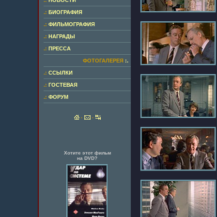
.:
НОВОСТИ
.:
БИОГРАФИЯ
.:
ФИЛЬМОГРАФИЯ
.:
НАГРАДЫ
.:
ПРЕССА
ФОТОГАЛЕРЕЯ
:.
.:
ССЫЛКИ
.:
ГОСТЕВАЯ
.:
ФОРУМ
·
·
Хотите этот фильм
на DVD?