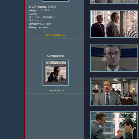
DVD Магия
, DVD5
видео:
1.78:1
звук:
5.1 рус. (закадр.)
5.1 англ.
субтитры:
нет
бонусы:
нет
напишите »»
Саундтрек:
открыть »»