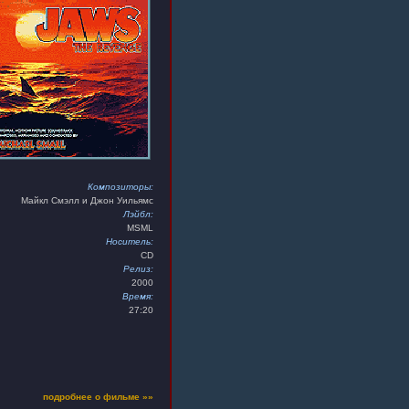
Композиторы:
Майкл Смэлл и Джон Уильямс
Лэйбл:
MSML
Носитель:
CD
Релиз:
2000
Время:
27:20
подробнее о фильме »»