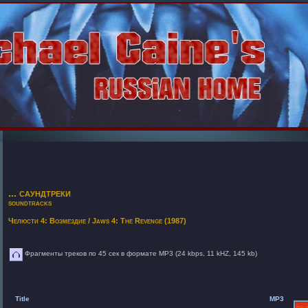
... саундтреки
soundtracks
Челюсти 4: Возмездие / Jaws 4: The Revenge
(1987)
Фрагменты треков по 45 сек в формате MP3 (24 kbps, 11 kHZ, 145 kb)
Title
MP3