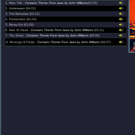
1. Main Title -
Contains Theme From Jaws by John Williams
(02:25)
2. Underwater (04:01)
3. The Bahamas (02:21)
4. Premonition (01:02)
5. Moray Eel (01:00)
6. Alive Or Dead -
Contains Theme From Jaws by John Williams
(02:21)
7. The Shark -
Contains Theme From Jaws by John Williams
(06:00)
8. Revenge & Finale -
Contains Theme From Jaws by John Williams
(08:07)