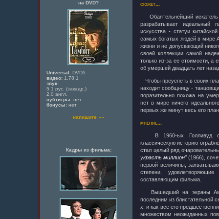
на DVD?
сюжет...
Обаятельнейший искатель п
разрабатывает идеальный п
искусства - статуи китайско
самых богатых людей в мире 
жизни и не допускающий никог
своей коллекции самой наде
только из-за ее стоимости, а 
об умершей двадцать лет наза
Universal
, DVD5
видео:
1.78:1
Чтобы преуспеть в своих пла
звук:
находит сообщницу - танцовщиц
5.1 рус. (закадр.)
2.0 англ.
поразительно похожа на умер
субтитры:
нет
нет в мире ничего идеального
бонусы:
нет
первых же минут весь его план
напишите »»
мнение...
В 1960-ых Голливуд соз
классическую историю ограбле
Кадры из фильма:
стал целый ряд очаровательн
украсть миллион"
(1966), соч
первой величины, захватываю
степени, удовлетворяющие
составляющим фильма.
Вышедший на экраны Амер
последним из блистательной с
х, и как все его предшественн
множеством неожиданных пов