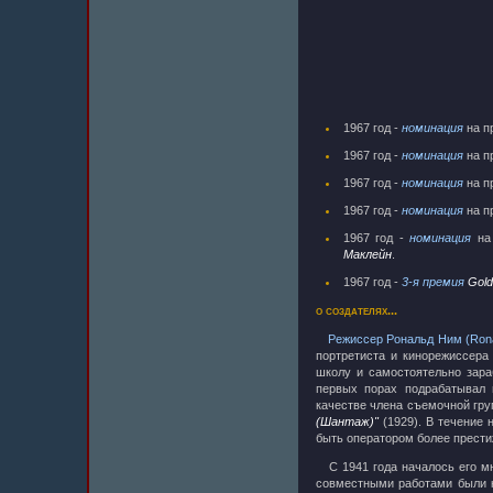
1967 год -
номинация
на 
1967 год -
номинация
на 
1967 год -
номинация
на 
1967 год -
номинация
на 
1967 год -
номинация
на
Маклейн
.
1967 год -
3-я премия
Gold
о создателях...
Режиссер Рональд Ним (Ron
портретиста и кинорежиссера
школу и самостоятельно зара
первых порах подрабатывал 
качестве члена съемочной гру
(Шантаж)"
(1929). В течение
быть оператором более прест
С 1941 года началось его мн
совместными работами были 