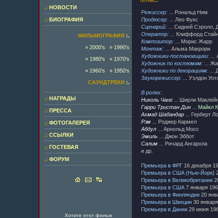
титры...
.:
НОВОСТИ
Режиссер:
... Рональд Ним
.:
БИОГРАФИЯ
Продюсер:
... Лео Фукс
Сценарий:
... Сидней Сэролл, 
Оператор:
... Клиффорд Стай
ФИЛЬМОГРАФИЯ
:.
Композитор:
... Морис Жарр
» 2000's
» 1990's
Монтаж:
... Альма Макрори
Художники-постановщики:
...
» 1980's
» 1970's
Художник по костюмам:
... Ж
» 1960's
» 1950's
Художники по декорациям:
...
Звукорежиссер:
... Уэлдон Уот
САУНДТРЕКИ
:.
В ролях:
.:
НАГРАДЫ
Николь Чанг
... Ширли Маклей
Гарри Тристан Дин
...
Майкл 
.:
ПРЕССА
Ахмад Шабандар
... Герберт Л
Рэм
... Роджер Кармел
.:
ФОТОГАЛЕРЕЯ
Абдул
... Арнольд Мосс
.:
ССЫЛКИ
Эмиль
... Джон Эббот
Салим
... Ричард Ангарола
.:
ГОСТЕВАЯ
и др.
.:
ФОРУМ
Премьера в ФРГ
16 декабря 1
Премьера в США (Нью-Йорк)
2
·
·
Премьера в Великобритании
2
Премьера в США
7 января 19
Премьера в Финляндии
20 янв
Премьера в Швеции
30 января
Премьера в Дании
29 июня 19
Хотите этот фильм