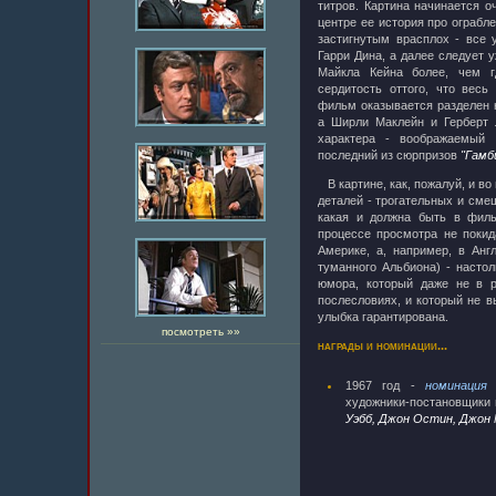
титров. Картина начинается о
центре ее история про ограбле
застигнутым врасплох - все 
Гарри Дина, а далее следует 
Майкла Кейна более, чем г
сердитость оттого, что весь
фильм оказывается разделен н
а Ширли Маклейн и Герберт 
характера - воображаемый
последний из сюрпризов
"Гамб
В картине, как, пожалуй, и во
деталей - трогательных и сме
какая и должна быть в филь
процессе просмотра не поки
Америке, а, например, в Анг
туманного Альбиона) - настол
юмора, который даже не в р
послесловиях, и который не в
улыбка гарантирована.
посмотреть »»
награды и номинации...
1967 год -
номинация
художники-постановщики 
Уэбб, Джон Остин, Джон