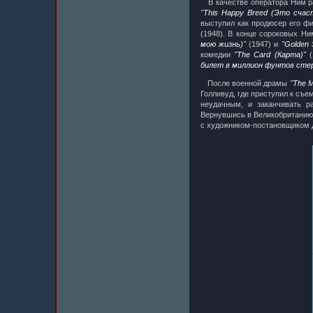
В качестве оператора Ним ра
"This Happy Breed (Это сча
выступил как продюсер его 
(1948). В конце сороковых Н
мою жизнь)"
(1947) и
"Golden
комедии
"The Card (Карта)"
(
билет в миллион фунтов стер
После военной драмы
"The 
Голливуд, где приступил к съ
неудачным, и заканчивать р
Вернувшись в Великобритани
с художником-постановщиком