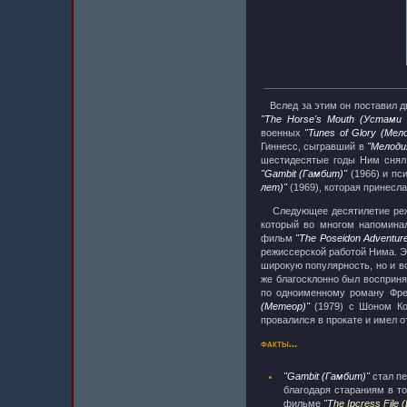
Вслед за этим он поставил д
"The Horse's Mouth (Устами 
военных
"Tunes of Glory (Мел
Гиннесс, сыгравший в
"Мелоди
шестидесятые годы Ним снял 
"Gambit (Гамбит)"
(1966) и пс
лет)"
(1969), которая принесл
Следующее десятилетие реж
который во многом напомин
фильм
"The Poseidon Adventu
режиссерской работой Нима. Эт
широкую популярность, но и 
же благосклонно был восприня
по одноименному роману Фре
(Метеор)"
(1979) с Шоном Кон
провалился в прокате и имел 
факты...
"Gambit (Гамбит)"
стал пе
благодаря стараниям в т
фильме
"The Ipcress File