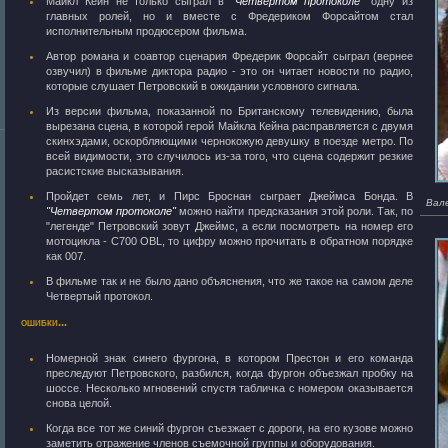
Майкл Кейн не только сыграл в
"Четвертом протоколе"
одну из
главных ролей, но и вместе с Фредериком Форсайтом стал
исполнительным продюсером фильма.
Автор романа и соавтор сценария Фредерик Форсайт сыграл (вернее
озвучил) в фильме диктора радио - это он читает новости по радио,
которые слушает Петровский в ожидании условного сигнала.
Из версии фильма, показанной по Британскому телевидению, была
вырезана сцена, в которой герой Майкла Кейна расправляется с двумя
скинхэдами, оскорбляющими чернокожую девушку в поезде метро. По
всей видимости, это случилось из-за того, что сцена содержит резкие
расистские высказывания.
Пройдет семь лет, и Пирс Броснан сыграет Джеймса Бонда. В
Вал
"Четвертом протоколе"
можно найти предсказания этой роли. Так, по
"легенде" Петровский зовут Джеймс, а если посмотреть на номер его
мотоцикла - C700 OBL, то цифру можно прочитать в обратном порядке
как 007.
В фильме так и не было дано объяснения, что же такое на самом деле
Четвертый протокол.
ошибки...
Номерной знак синего фургона, в котором Престон и его команда
преследуют Петровского, разбился, когда фургон объезжал пробку на
шоссе. Несколько мгновений спустя табличка с номером оказывается
снова целой.
Когда все тот же синий фургон съезжает с дороги, на его кузове можно
заметить отражение членов съемочной группы и оборудования.