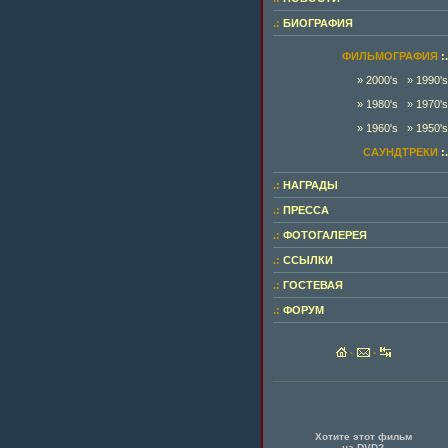
.:
БИОГРАФИЯ
ФИЛЬМОГРАФИЯ
:.
» 2000's
» 1990's
» 1980's
» 1970's
» 1960's
» 1950's
САУНДТРЕКИ
:.
.:
НАГРАДЫ
.:
ПРЕССА
.:
ФОТОГАЛЕРЕЯ
.:
ССЫЛКИ
.:
ГОСТЕВАЯ
.:
ФОРУМ
·
·
Хотите этот фильм
на DVD?