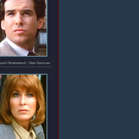
ерий Петровский
- Пирс Броснан