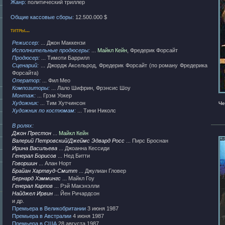
Жанр:
политический триллер
Общие кассовые сборы:
12.500.000 $
титры...
Режиссер:
... Джон Маккензи
Исполнительные продюсеры:
...
Майкл Кейн
, Фредерик Форсайт
Продюсер:
... Тимоти Баррилл
Сценарий:
... Джордж Аксельрод, Фредерик Форсайт (по роману Фредерика
Форсайта)
Оператор:
... Фил Мео
Композиторы:
... Лало Шифрин, Фрэнсис Шоу
Монтаж:
... Грэм Уокер
Художник:
... Тим Хутчинсон
Че
Художник по костюмам:
... Тини Николс
В ролях:
Джон Престон
...
Майкл Кейн
Валерий Петровский/Джеймс Эдвард Росс
... Пирс Броснан
Ирина Васильева
... Джоанна Кессиди
Генерал Борисов
... Нед Битти
Говоршин
... Алан Норт
Брайан Хартвуд-Смитт
... Джулиан Гловер
Бернард Хэммингс
... Майкл Гоу
Генерал Карпов
... Рэй Макэнэлли
Найджел Ирвин
... Йен Ричардсон
и др.
Премьера в Великобритании
3 июня 1987
Премьера в Австралии
4 июня 1987
Премьера в США
28 августа 1987