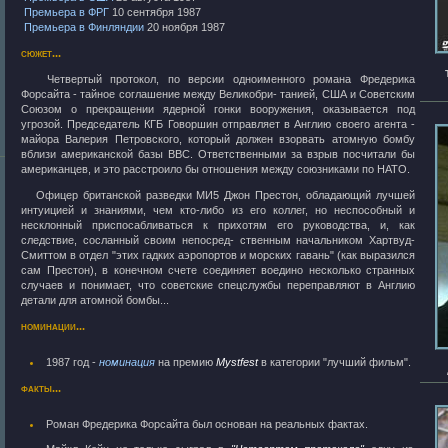
Премьера в ФРГ
10 сентября 1987
Премьера в Финляндии
20 ноября 1987
сюжет...
Четвертый протокол, по версии одноименного романа Фредерика
Форсайта - тайное соглашение между Великобри- танией, США и Советским
Союзом о прекращении ядерной гонки вооружения, оказывается под
угрозой. Председатель КГБ Говоршин отправляет в Англию своего агента -
майора Валерия Петровского, который должен взорвать атомную бомбу
вблизи американской базы ВВС. Ответственными за взрыв посчитали бы
американцев, и это расстроило бы отношения между союзниками по НАТО.
Офицер британской разведки МИ5 Джон Престон, обладающий лучшей
интуицией и знаниями, чем кто-либо из его коллег, но неспособный и
несклонный приспосабливаться к прихотям его руководства, и, как
следствие, сосланный своим непосред- ственным начальником Хартвуд-
Смиттом в отдел "этих гадких аэропортов и морских гавань" (как выразился
сам Престон), в конечном счете соединяет воедино несколько странных
случаев и понимает, что советские спецслужбы переправляют в Англию
детали для атомной бомбы...
номинации...
1987 год -
номинация
на премию
Mystfest
в категории "лучший фильм".
факты...
Роман Фредерика Форсайта был основан на реальных фактах.