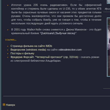
Изтотоп урана 235 очень радиоактивен. Если бы сферический
контейнер и стержень были сделаны из U-235, то у обоих агентов КГБ
Ири
были бы серьезные лучевые ожоги от касания этих предметов голыми
руками. Очень маловероятно, что они прожили бы достаточно долго
для того, чтобы собрать бомбу, уже не говоря о том, чтобы в течение
нескольких последующих дней ждать условного сигнала.
В 2001 году Майкл Кейн снова снимется у Джона Маккензи - это будет
криминальный боевик
"Quicksand (Зыбучие пески)"
.
ссылки...
Страница фильма на сайте IMDb
Видеоролик (windows media)
на сайте
videodetective.com
Постеры к фильму
Фредерик Форсайт. "Четвертый протокол" (zip, 319 kb)
- скачать роман
из электронной библиотеки Альдебаран.
Наверх