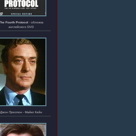
The Fourth Protocol
- обложка
английского DVD
Джон Престон
- Майкл Кейн