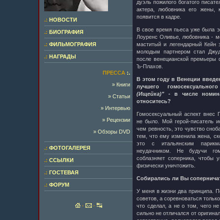
дуэль пожилого богатого писате
актера, любовника его жены, 
появится в кадре.
.:
НОВОСТИ
В свое время пьеса уже была э
.:
БИОГРАФИЯ
Лоуренс Оливье, любовника - м
.:
ФИЛЬМОГРАФИЯ
маститый и легендарный Кейн 
молодым партнером стал Джу
.:
НАГРАДЫ
после венецианской премьеры 
Ъ-Плахов.
ПРЕССА
:.
В этом году в Венеции введе
» Книги
лучшего гомосексуальн
(Ищейка)"
- в числе номина
» Статьи
относитесь?
» Интервью
Гомосексуальный аспект внес П
» Рецензии
не было. Мой герой-писатель 
чем ревность, это чувство сноб
» Обзоры DVD
тем, что ему изменила жена, ск
это с итальянским парик
.:
ФОТОГАЛЕРЕЯ
неудачником. Не будучи гом
соблазняет соперника, чтобы у
.:
ССЫЛКИ
физически уничтожить.
.:
ГОСТЕВАЯ
Собирались ли Вы сопернича
.:
ФОРУМ
У меня в жизни два принципа. П
советов, а соревноваться только
·
·
что сделал, а не о том, чего н
сильно не отличался от оригинал