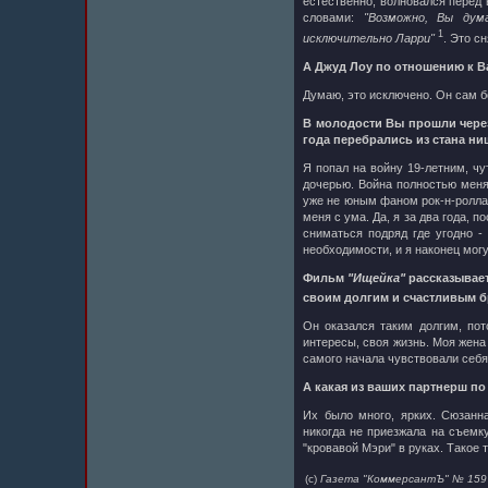
естественно, волновался перед 
словами:
"Возможно, Вы дум
1
исключительно Ларри"
. Это с
А Джуд Лоу по отношению к В
Думаю, это исключено. Он сам б
В молодости Вы прошли через
года перебрались из стана н
Я попал на войну 19-летним, чу
дочерью. Война полностью меня 
уже не юным фаном рок-н-ролла
меня с ума. Да, я за два года,
сниматься подряд где угодно -
необходимости, и я наконец мог
Фильм
"Ищейка"
рассказывает
своим долгим и счастливым б
Он оказался таким долгим, пот
интересы, своя жизнь. Моя жена 
самого начала чувствовали себя
А какая из ваших партнерш п
Их было много, ярких. Сюзанна
никогда не приезжала на съемку
"кровавой Мэри" в руках. Такое 
(с)
Газета "КоммерсантЪ" № 159 