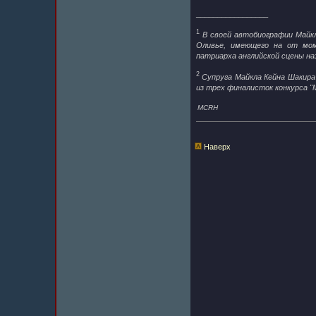
_________________
1
В своей автобиографии Майкл
Оливье, имеющего на от мом
патриарха английской сцены на
2
Супруга Майкла Кейна Шакира 
из трех финалисток конкурса "
MCRH
Наверх