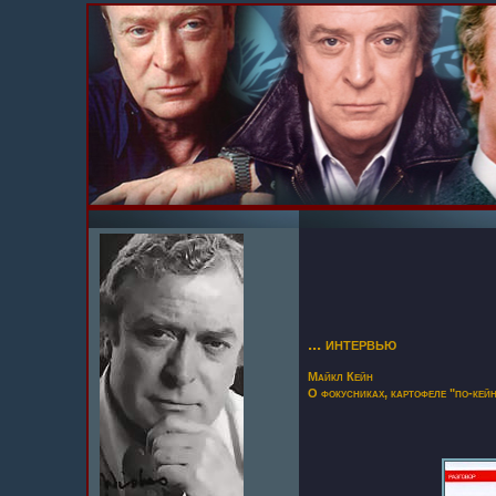
... интервью
Майкл Кейн
О фокусниках, картофеле "по-кей