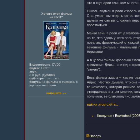
что в сценарии слишком много ш
Николь Кидман в роли Изабель о
Хотите этот фильм
Она умеет выглядеть естествен
на DVD?
далеко не самый сложный персо
порезвиться...
Майкл Кейн в роли отца Изабель.
на то, что здесь у него роль вт
ловелас, флиртующий с каждой 
теченеие фильма - маленький п
Великана!
А в целом фильм довольно смеш
Видеосервис
, DVD5
кривляния Джека; эпизод с приз
видео:
1.85:1
"лежал").
звук:
2.0 рус. (дубляж)
Весь фильм ждала – как же ра
субтитры:
лит., эст.
бонусы:
3 фильма о съемках, 6
Айрис. Честно, думала, что она 
удален- ных сцен
то исчезла"), которая решила 
утвердилась в этом мнении, ког
напишите »»
получила, её благополучно замя
ещё на этом сайте...
Колдунья / Bewitched (2005
Наверх