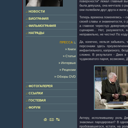
поверхности" лежал главный вы
была девушка, она мечтала о рыц
они полюбили друг друга и жили 
.:
НОВОСТИ
Теперь времена поменялись – с
.:
БИОГРАФИЯ
своей славы и знаменитости, о р
.:
ФИЛЬМОГРАФИЯ
а главное чересчур доверчивую
сценарию... Нет, разумеется,
.:
НАГРАДЫ
неправильно, не честно! По ход
Да, конечно, нельзя забывать, 
ПРЕССА
:.
персонажи здесь преувеличенн
» Книги
инфантильного, капризного, безд
сложно. В результате - Джек в
» Статьи
чудаковатого парня, возможно, Д
» Интервью
» Рецензии
» Обзоры DVD
.:
ФОТОГАЛЕРЕЯ
.:
ССЫЛКИ
.:
ГОСТЕВАЯ
.:
ФОРУМ
Актеру, исполнившему роль Дж
·
·
знакомых пародировал? В одном
пробовавшигося, кстати, на рол