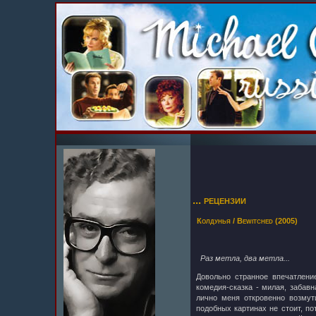
... рецензии
Колдунья / Bewitched (2005)
Раз метла, два метла...
Довольно странное впечатлени
комедия-сказка - милая, забавн
лично меня откровенно возмут
подобных картинах не стоит, п