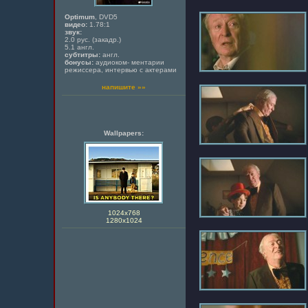
Optimum
, DVD5
видео:
1.78:1
звук:
2.0 рус. (закадр.)
5.1 англ.
субтитры:
англ.
бонусы:
аудиоком- ментарии
режиссера, интервью с актерами
напишите »»
Wallpapers:
1024х768
1280x1024