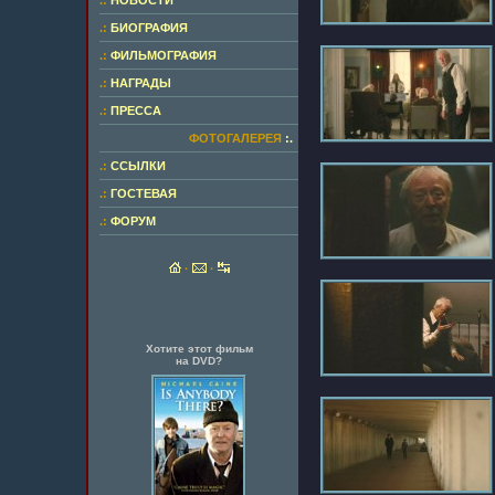
.:
НОВОСТИ
.:
БИОГРАФИЯ
.:
ФИЛЬМОГРАФИЯ
.:
НАГРАДЫ
.:
ПРЕССА
ФОТОГАЛЕРЕЯ
:.
.:
ССЫЛКИ
.:
ГОСТЕВАЯ
.:
ФОРУМ
·
·
Хотите этот фильм
на DVD?