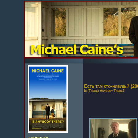
Есть там кто-нибудь? (20
Is (There) Anybody There?