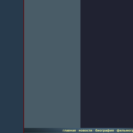
главная
·
новости
·
биография
·
фильмог