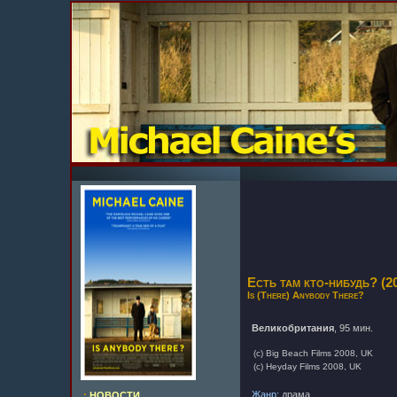
Есть там кто-нибудь? (2
Is (There) Anybody There?
Великобритания
, 95 мин.
(c) Big Beach Films 2008, UK
(c) Heyday Films 2008, UK
Жанр:
драма
.:
НОВОСТИ