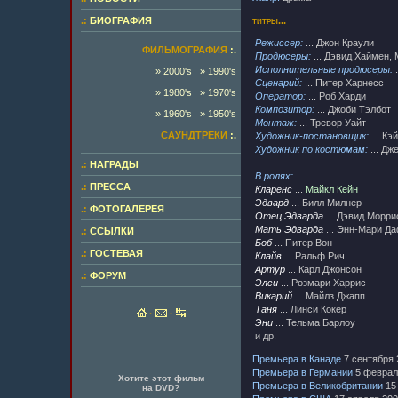
.:
БИОГРАФИЯ
титры...
Режиссер:
... Джон Краули
ФИЛЬМОГРАФИЯ
:.
Продюсеры:
... Дэвид Хаймен,
Исполнительные продюсеры:
.
» 2000's
» 1990's
Сценарий:
... Питер Харнесс
» 1980's
» 1970's
Оператор:
... Роб Харди
Композитор:
... Джоби Тэлбот
» 1960's
» 1950's
Монтаж:
... Тревор Уайт
САУНДТРЕКИ
:.
Художник-постановщик:
... Кэ
Художник по костюмам:
... Дж
.:
НАГРАДЫ
В ролях:
.:
ПРЕССА
Кларенс
...
Майкл Кейн
Эдвард
... Билл Милнер
.:
ФОТОГАЛЕРЕЯ
Отец Эдварда
... Дэвид Морри
Мать Эдварда
... Энн-Мари Д
.:
ССЫЛКИ
Боб
... Питер Вон
.:
ГОСТЕВАЯ
Клайв
... Ральф Рич
Артур
... Карл Джонсон
.:
ФОРУМ
Элси
... Розмари Харрис
Викарий
... Майлз Джапп
Таня
... Линси Кокер
·
·
Эни
... Тельма Барлоу
и др.
Премьера в Канаде
7 сентября 
Премьера в Германии
5 февраля
Хотите этот фильм
Премьера в Великобритании
15 
на DVD?