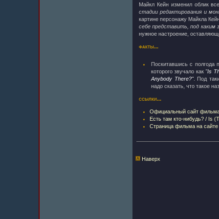
Майкл Кейн изменил облик вс
стадии редактирования и мо
картине персонажу Майкла Кейн
себе представить, под каким 
нужное настроение, оставляюще
факты...
Поскитавшись с полгода 
которого звучало как
"Is T
Anybody There?"
. Под так
надо сказать, что такое н
ссылки...
Официальный сайт фильм
Есть там кто-нибудь? / Is (
Страница фильма на сайте
Наверх