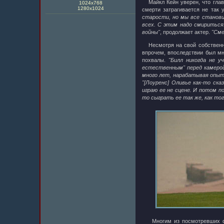
Майкл Кейн уверен, что глав
1024х768
1280x1024
смерти затрагивается не так 
старости, но мы все станови
всех. С этим надо смириться
войны"
, продолжает актер.
"Сме
Несмотря на свой собственны
впрочем, впоследствии был мн
похвалы.
"Билл никогда не 
естественным" перед камерой.
много лет, нарабатывая опыт,
"[Лоуренс] Оливье как-то ска
играю ее не сцене. И потом п
то сыграть ее так же, как тог
Многим из посмотревших фил