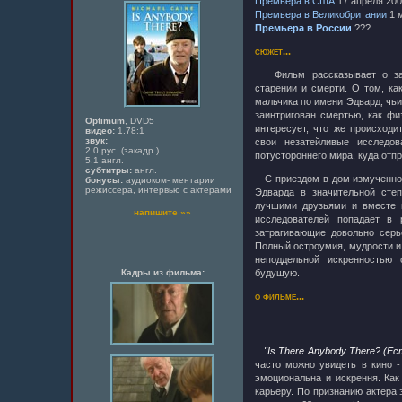
Премьера в США
17 апреля 20
Премьера в Великобритании
1 
Премьера в России
???
сюжет...
Фильм рассказывает о зак
старении и смерти. О том, ка
мальчика по имени Эдвард, чь
заинтригован смертью, как фи
Optimum
, DVD5
интересует, что же происходи
видео:
1.78:1
звук:
свои незатейливые исследов
2.0 рус. (закадр.)
потустороннего мира, куда отпр
5.1 англ.
субтитры:
англ.
С приездом в дом измученног
бонусы:
аудиоком- ментарии
режиссера, интервью с актерами
Эдварда в значительной степ
лучшими друзьями и вместе 
напишите »»
исследователей попадает в 
затрагивающие довольно серь
Полный остроумия, мудрости и
неподдельной искренностью
Кадры из фильма:
будущую.
о фильме...
"Is There Anybody There? (Е
часто можно увидеть в кино -
эмоциональна и искрення. Как
карьеру. По признанию актера