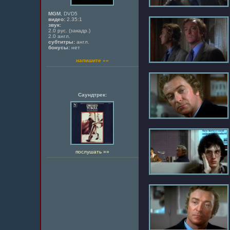
MGM
, DVD5
видео:
2.35:1
звук:
2.0 рус. (закадр.)
2.0 англ.
субтитры:
англ.
бонусы:
нет
напишите »»
Саундтрек:
послушать »»