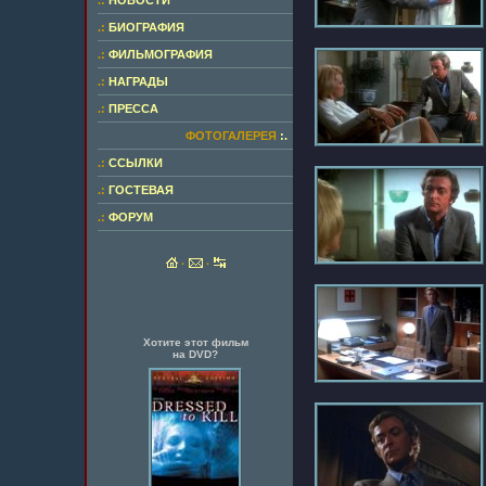
.:
НОВОСТИ
.:
БИОГРАФИЯ
.:
ФИЛЬМОГРАФИЯ
.:
НАГРАДЫ
.:
ПРЕССА
ФОТОГАЛЕРЕЯ
:.
.:
ССЫЛКИ
.:
ГОСТЕВАЯ
.:
ФОРУМ
·
·
Хотите этот фильм
на DVD?