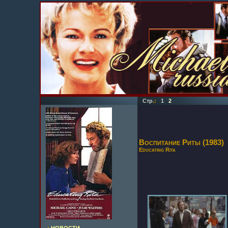
Стр
.:
1
2
Воспитание Риты (1983)
Educating Rita