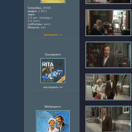
Columbia
, DVD5
видео:
1.85:1
звук:
2.0 рус. (закадр.)
2.0 англ.
субтитры:
англ.
бонусы:
нет
напишите »»
Саундтрек:
послушать »»
Wallpapers: