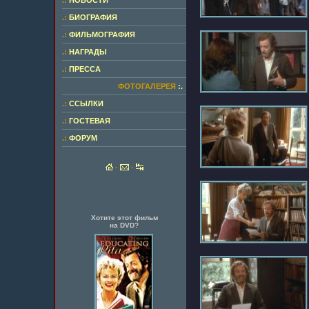
.:
НОВОСТИ
.:
БИОГРАФИЯ
.:
ФИЛЬМОГРАФИЯ
.:
НАГРАДЫ
.:
ПРЕССА
ФОТОГАЛЕРЕЯ
:.
.:
ССЫЛКИ
.:
ГОСТЕВАЯ
.:
ФОРУМ
·
·
Хотите этот фильм
на DVD?