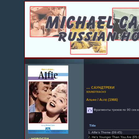
... саундтреки
soundtracks
Альфи / Alfie
(1966)
Фрагменты треков по 90 сек в
Title
1. Alfie's Theme (09:45)
2. He's Younger Than You Are (05: