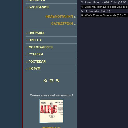
.:
НОВОСТИ
3. Street Runner With Child (04:02)
4. Little Malcolm Loves His Dad (05
.:
БИОГРАФИЯ
5. On Impulse (04:32)
6. Alfie's Theme Differently (03:45)
ФИЛЬМОГРАФИЯ
:.
САУНДТРЕКИ
:.
.:
НАГРАДЫ
.:
ПРЕССА
.:
ФОТОГАЛЕРЕЯ
.:
ССЫЛКИ
.:
ГОСТЕВАЯ
.:
ФОРУМ
·
·
Хотите этот альбом целиком?
напишите »»