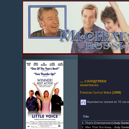
... саундтреки
soundtracks
Голосок / Little Voice
(1998)
Фрагменты треков по 70 сек в
Title
1. That's Entertainment!
Judy Garla
2. Man That Got Away -
Judy Garla