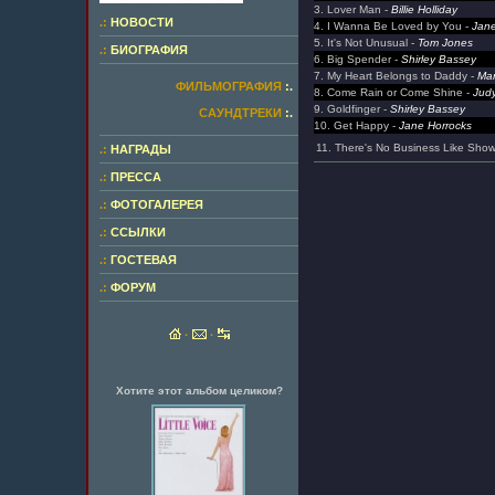
3. Lover Man -
Billie Holliday
.:
НОВОСТИ
4. I Wanna Be Loved by You -
Jane
5. It's Not Unusual -
Tom Jones
.:
БИОГРАФИЯ
6. Big Spender -
Shirley Bassey
7. My Heart Belongs to Daddy -
Mar
ФИЛЬМОГРАФИЯ
:.
8. Come Rain or Come Shine -
Jud
9. Goldfinger -
Shirley Bassey
САУНДТРЕКИ
:.
10. Get Happy -
Jane Horrocks
11. There's No Business Like Sho
.:
НАГРАДЫ
.:
ПРЕССА
.:
ФОТОГАЛЕРЕЯ
.:
ССЫЛКИ
.:
ГОСТЕВАЯ
.:
ФОРУМ
·
·
Хотите этот альбом целиком?