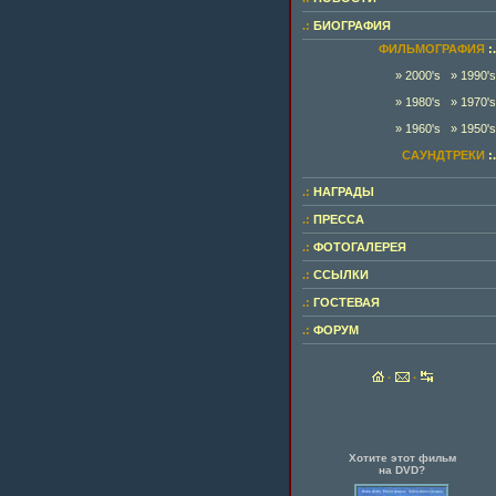
.:
БИОГРАФИЯ
ФИЛЬМОГРАФИЯ
:.
» 2000's
» 1990's
» 1980's
» 1970's
» 1960's
» 1950's
САУНДТРЕКИ
:.
.:
НАГРАДЫ
.:
ПРЕССА
.:
ФОТОГАЛЕРЕЯ
.:
ССЫЛКИ
.:
ГОСТЕВАЯ
.:
ФОРУМ
·
·
Хотите этот фильм
на DVD?