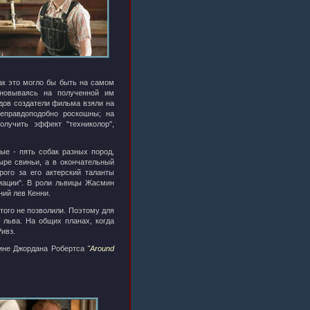
ак это могло бы быть на самом
сновываясь на полученной им
дов создатели фильма взяли на
неправдоподобно роскошны; на
олучить эффект "техниколор",
е - пять собак разных пород,
ре свиньи, а в окончательный
ого за его актерский таланты
циации". В роли львицы Жасмин
ний лев Кенни.
того не позволили. Поэтому для
 льва. На общих планах, когда
ивз.
тине Джордана Робертса
"Around