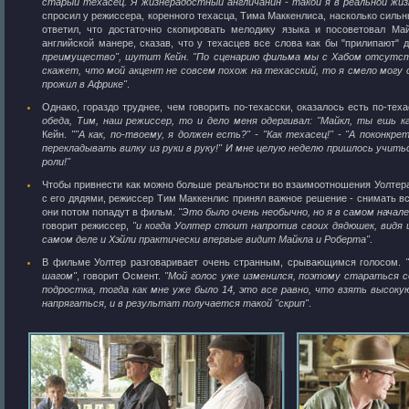
старый техасец. Я жизнерадостный англичанин - такой я в реальной жиз
спросил у режиссера, коренного техасца, Тима Маккенлиса, насколько сильн
ответил, что достаточно скопировать мелодику языка и посоветовал Май
английской манере, сказав, что у техасцев все слова как бы "прилипают" д
преимущество", шутит Кейн. "По сценарию фильма мы с Хабом отсутст
скажет, что мой акцент не совсем похож на техасский, то я смело могу 
прожил в Африке"
.
Однако, гораздо труднее, чем говорить по-техасски, оказалось есть по-тех
обеда, Тим, наш режиссер, то и дело меня одергивал: "Майкл, ты ешь ка
Кейн.
""А как, по-твоему, я должен есть?" - "Как техасец!" - "А поконкр
перекладывать вилку из руки в руку!" И мне целую неделю пришлось учить
роли!"
Чтобы привнести как можно больше реальности во взаимоотношения Уолтера
с его дядями, режиссер Тим Маккенлис принял важное решение - снимать вс
они потом попадут в фильм.
"Это было очень необычно, но я в самом начал
говорит режиссер,
"и когда Уолтер стоит напротив своих дядюшек, видя 
самом деле и Хэйли практически впервые видит Майкла и Роберта"
.
В фильме Уолтер разговаривает очень странным, срывающимся голосом.
шагом"
, говорит Осмент.
"Мой голос уже изменился, поэтому стараться с
подростка, тогда как мне уже было 14, это все равно, что взять высок
напрягаться, и в результат получается такой "скрип"
.