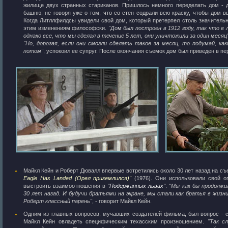
жилище двух странных стариканов. Пришлось немного переделать дом - д
башню, не говоря уже о том, что со стен содрали всю краску, чтобы дом 
Когда Литллфилдсы увидели свой дом, который претерпел столь значительн
этим изменениям философски.
"Дом был построен в 1912 году, так что в 
однако все, что мы сделал в течение 5 лет, они уничтожили за один месяц
"Но, дорогая, если они смогли сделать такое за месяц, то подумай, ка
потом"
, успокоил ее супруг. После окончания съемок дом был приведен в п
Майкл Кейн и Роберт Дювалл впервые встретились около 30 лет назад на 
Eagle Has Landed (Орел приземлился)"
(1976). Они использовали свой о
выстроить взаимоотношения в
"Подержанных львах"
.
"Мы как бы продолжи
30 лет назад. И будучи братьями на экране, мы стали как братья в жизн
Роберт классный парень"
, - говорит Майкл Кейн.
Одним из главных вопросов, мучавших создателей фильма, был вопрос - 
Майкл Кейн овладеть специфическим техасским произношением.
"Так с