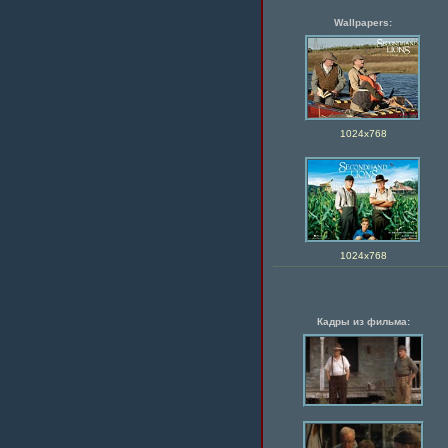
Wallpapers:
1024х768
1024х768
Кадры из фильма: