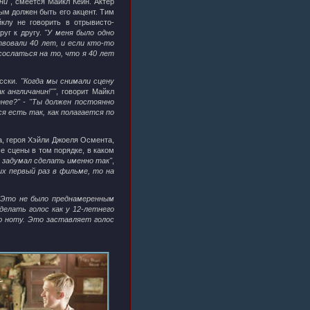
ни"
, смеется Майкл Кейн. Актер
ым должен быть его акцент. Тим
клу не говорить в отрывисто-
руг к другу.
"У меня было одно
вовали 40 лет, и если кто-то
сослаться на то, что я 40 лет
асски.
"Когда мы снимали сцену
к англичанин!""
, говорит Майкл
етнее?" - "Ты должен постоянно
ся есть так, как полагается по
, героя Хэйли Джоеля Осмента,
е сцены в том порядке, в каком
е задумал сделать именно так"
,
их первый раз в фильме, то на
"Это не было преднамеренным
делать голос как у 12-летнего
ую ноту. Это заставляет голос