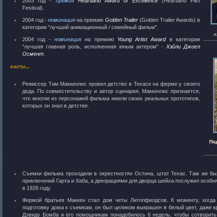
2003 год -
премия
Heartland Award of Excellence
(Heartland Film
Festival).
2004 год -
номинация
на премию
Golden Trailer
(Golden Trailer Awards) в
категории "лучший анимационный / семейный фильм".
в
2004 год -
номинация
на премию
Young Artist Award
в категории
"лучшая главная роль, исполненная юным актером" -
Хэйли Джоел
Осмент
.
факты...
Режиссер Тим Маккенлис провел детство в Техасе на ферме у своего
деда. По совместительству и автор сценария, Маккенлис признается,
что многие из персонажей фильма имели своих реальных прототипов,
которых он знал в детстве.
По
Съемки фильма проходили в окрестностях Остина, штат Техас. Там же бы
приключений Гарта и Хаба, а декорациями для дворца шейха послужил особн
в 1928 году.
Фермой братьев Маккен стал дом четы Литллфилдсов. К моменту, когда
подготовку дома к съемкам, он был целиком выкрашен в белый цвет, даже 
Дэвиду Бомба и его помощникам понадобилось 6 недель, чтобы сотворить