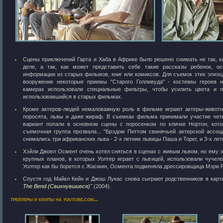
Сцены приключений Гарта и Хаба в Африке было решено снимать не так, к
деле, а так, как может представить себе такие рассказы ребенок, о
информации из старых фильмов, книг или комиксов. Для съемок этих эпизо
вооружение некоторые приемы "Старого Голливуда" - костюмы героев 
камерах использовали специальные фильтры, чтобы усилить цвета и п
использовавшийся в старых фильмах.
Кроме актеров-людей немаловажную роль в фильме играют актеры-животны
поросята, львы и даже жираф. В съемках фильма принимали участие четы
вариант попали в основном сцены с поросенком по кличке Нортон, котор
съемочная группа прозвала... "Брэдом Питтом свинячьей актерской ассо
снимались три африканских льва - 2-х летние львицы Паша и Торег, и 3-х лет
Хэйли Джоел Осмент очень хотел сняться в сценах с живым львом, но ему э
крупных планов, в которых Уолтер играет с львицей, использовали чучело
Уолтер как бы борется с Жасмин, Осмента подменяла дрессировщица Мэри Р
Спустя год Майкл Кейн и Джош Лукас снова сыграют родственников в кар
The Bend (Свихнувшиеся)"
(2004).
трейлеры и клипы на
youtube.com
...