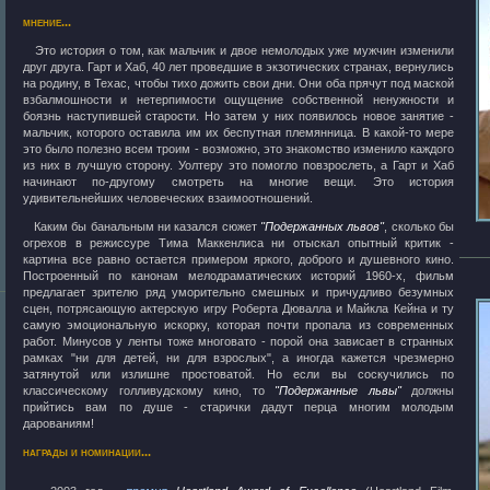
мнение...
Это история о том, как мальчик и двое немолодых уже мужчин изменили
друг друга. Гарт и Хаб, 40 лет проведшие в экзотических странах, вернулись
на родину, в Техас, чтобы тихо дожить свои дни. Они оба прячут под маской
взбалмошности и нетерпимости ощущение собственной ненужности и
боязнь наступившей старости. Но затем у них появилось новое занятие -
мальчик, которого оставила им их беспутная племянница. В какой-то мере
это было полезно всем троим - возможно, это знакомство изменило каждого
из них в лучшую сторону. Уолтеру это помогло повзрослеть, а Гарт и Хаб
начинают по-другому смотреть на многие вещи. Это история
удивительнейших человеческих взаимоотношений.
Каким бы банальным ни казался сюжет
"Подержанных львов"
, сколько бы
огрехов в режиссуре Тима Маккенлиса ни отыскал опытный критик -
картина все равно остается примером яркого, доброго и душевного кино.
Построенный по канонам мелодраматических историй 1960-х, фильм
предлагает зрителю ряд уморительно смешных и причудливо безумных
сцен, потрясающую актерскую игру Роберта Дювалла и Майкла Кейна и ту
самую эмоциональную искорку, которая почти пропала из современных
работ. Минусов у ленты тоже многовато - порой она зависает в странных
рамках "ни для детей, ни для взрослых", а иногда кажется чрезмерно
затянутой или излишне простоватой. Но если вы соскучились по
классическому голливудскому кино, то
"Подержанные львы"
должны
прийтись вам по душе - старички дадут перца многим молодым
дарованиям!
награды и номинации...