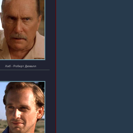
Хаб
- Роберт Дювалл