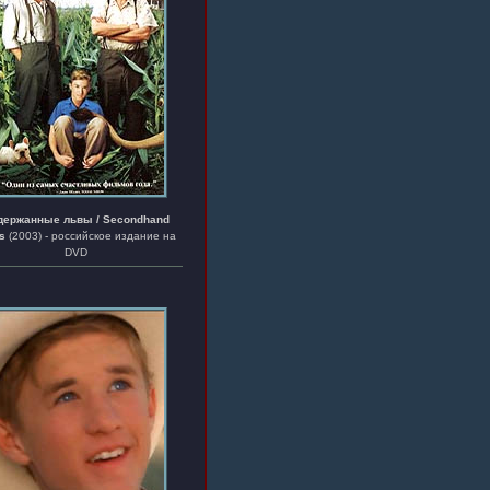
держанные львы / Secondhand
s
(2003) - российское издание на
DVD