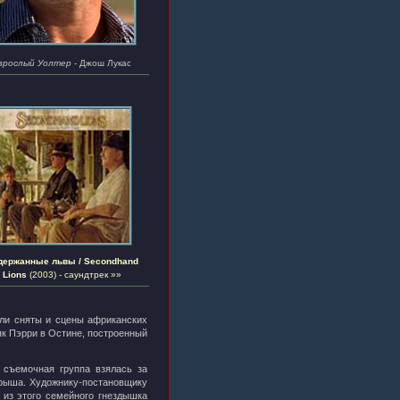
зрослый Уолтер
- Джош Лукас
держанные львы / Secondhand
Lions
(2003) - саундтрек »»
ли сняты и сцены африканских
як Пэрри в Остине, построенный
 съемочная группа взялась за
крыша. Художнику-постановщику
 из этого семейного гнездышка