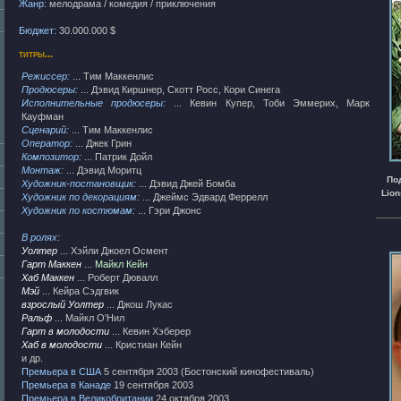
Жанр:
мелодрама / комедия / приключения
Бюджет:
30.000.000 $
титры...
Режиссер:
... Тим Маккенлис
Продюсеры:
... Дэвид Киршнер, Скотт Росс, Кори Синега
Исполнительные продюсеры:
... Кевин Купер, Тоби Эммерих, Марк
Кауфман
Сценарий:
... Тим Маккенлис
Оператор:
... Джек Грин
Композитор:
... Патрик Дойл
Монтаж:
... Дэвид Моритц
По
Художник-постановщик:
... Дэвид Джей Бомба
Lion
Художник по декорациям:
... Джеймс Эдвард Феррелл
Художник по костюмам:
... Гэри Джонс
В ролях:
Уолтер
... Хэйли Джоел Осмент
Гарт Маккен
...
Майкл Кейн
Хаб Маккен
... Роберт Дювалл
Мэй
... Кейра Сэдгвик
взрослый Уолтер
... Джош Лукас
Ральф
... Майкл О'Нил
Гарт в молодости
... Кевин Хэберер
Хаб в молодости
... Кристиан Кейн
и др.
Премьера в США
5 сентября 2003 (Бостонский кинофестиваль)
Премьера в Канаде
19 сентября 2003
Премьера в Великобритании
24 октября 2003