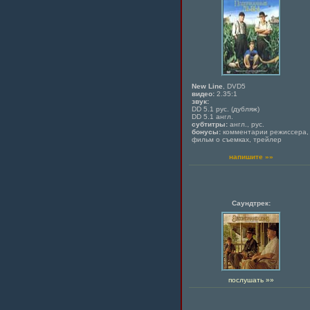
New Line
, DVD5
видео:
2.35:1
звук:
DD 5.1 рус. (дубляж)
DD 5.1 англ.
субтитры:
англ., рус.
бонусы:
комментарии режиссера,
фильм о съемках, трейлер
напишите »»
Саундтрек:
послушать »»