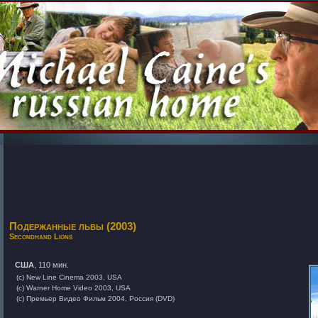
Подержанные львы (2003)
Secondhand Lions
США
, 110 мин.
(c) New Line Cinema 2003, USA
(c) Warner Home Video 2003, USA
(c) Премьер Видео Фильм 2004, Россия (DVD)