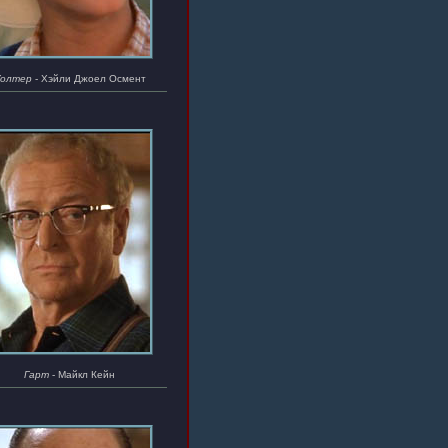
олтер
- Хэйли Джоел Осмент
Гарт
- Майкл Кейн