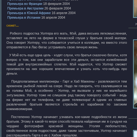
Премьера во Франции
18 февраля 2004
Премьера в Австралии
26 февраля 2004
Премьера в Южной Африке
16 апреля 2004
Премьера в Испании
16 апреля 2004
У
сюжет...
Робкого подростка Уолтера его мать, Мэй, дама весьма легкомысленная,
оставляет на лето на ферме в техасской глуши у братьев своей матери.
Она говорит Уолтеру, что собирается учиться в колледже, но вместо этого
отправляется в Лас-Вегас устраивать свою личную жизнь.
У Мэй есть еще одна цель - ходят слухи, что братья сказочно богаты, хотя
вопрос о том, как они заработали все эти деньги, остается излюбленной
темой для внутрисемейных сплетен. Мэй надеется, что Уолтер сможет
произвести на них хорошее впечатление и узнать хоть что-нибудь про
деньги.
Предполагаемые миллионеры - Гарт и Хаб Маккены - развлекаются тем
временем рыбной ловлей на озере. Надо ли говорить, что свалившиеся на
их головы Мэй, а особенно - Уолтер, не вызвали у них ни малейшего
энтузиазма. Уолтер тоже не слишком рад такому повороту событий - ведь
на ферме нет ни телефона, ни даже телевизора! А одним из главных
развлечений братьев является стрельба из карабинов по заезжим
коммивояжерам.
Постепенно Уолтер начинает узнавать кое-какие подробности из жизни
братьев. Этому в какой-то мере способствовала найденная им в сундуке на
чердаке фотография красивой женщины. Утоляя любопытство,
свойственное всем подросткам, даже таким застенчивым, Уолтер начинает
расспрашивать Гарта о их с Хабом прошлом.