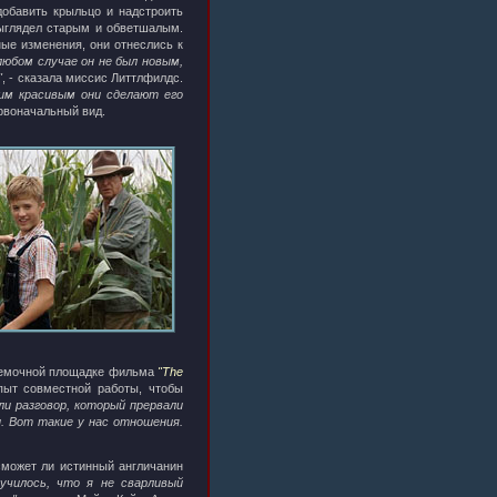
обавить крыльцо и надстроить
выглядел старым и обветшалым.
ые изменения, они отнеслись к
любом случае он не был новым,
"
, - сказала миссис Литтлфилдс.
ким красивым они сделают его
ервоначальный вид.
съемочной площадке фильма
"The
пыт совместной работы, чтобы
ли разговор, который прервали
и. Вот такие у нас отношения.
сможет ли истинный англичанин
лучилось, что я не сварливый