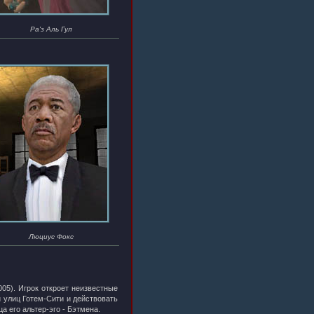
Ра'з Аль Гул
Люциус Фокс
05). Игрок откроет неизвестные
 улиц Готем-Сити и действовать
а его альтер-эго - Бэтмена.