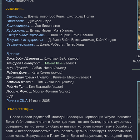
Жанр:
видео игра
создатели...
Сценарий:
... Дэвид Гойер, Боб Кейн, Кристофер Нолан
Продюсер:
... Джейсон Эдес
Композиторы:
... Йен Ливингстон
Художники:
... Дуглас Игрем, Мэтт Уайлес
Специальные эффекты:
... Шон Кенрик, Стив Салмон
Визуальные эффекты:
... Дэймон Бойл, Брюс Фишман, Кайл Холден
Звукооператоры:
... Джейк Робертс, Питер Уорд
В ролях:
Ba
Брюс Уэйн / Бэтмен
... Кристиан Бэйл
(голос)
вид
Альфред Пенниуорт
...
Майкл Кейн
(голос)
Анри Дюкард
... Лайам Нисон
(голос)
Рэйчел Доус
... Кэти Холмс
(голос)
Джонатан Крейн / Пугало
... Киллиан Мерфи
(голос)
Кэрмайн Фэлкон
... Том Уилкинсон
(голос)
Ра'з Ал Гул
... Кен Ватанабе
(голос)
Люциус Фокс
... Морган Фримен
(голос)
и др.
Релиз в США
14 июня 2005
начало легенды...
После гибели родителей молодой наследник корпорации Wayne Industries
Брюс Уэйн отправляется в Азию, где ищет смысл бытия, путь к духовному
совершенству и стремится обрести навыки, которые помогут ему в борьбе со
злом и несправедливостью. Этой великой цели он планирует посветить всю
свою жизнь. Вернувшись в Готем-Сити, Брюс обнаруживает, что родной город