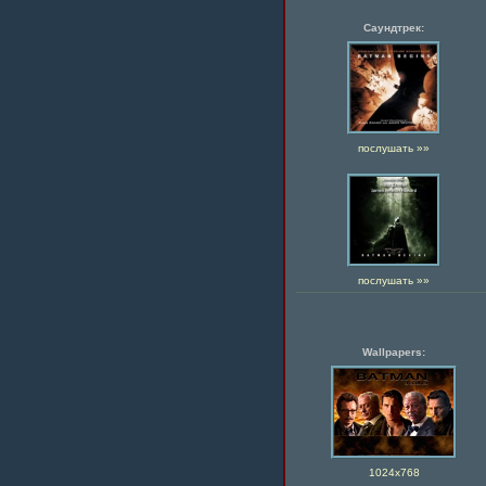
Саундтрек:
послушать »»
послушать »»
Wallpapers:
1024х768