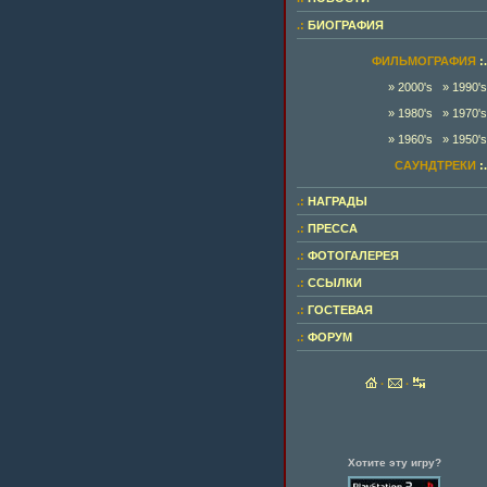
.:
БИОГРАФИЯ
ФИЛЬМОГРАФИЯ
:.
» 2000's
» 1990's
» 1980's
» 1970's
» 1960's
» 1950's
САУНДТРЕКИ
:.
.:
НАГРАДЫ
.:
ПРЕССА
.:
ФОТОГАЛЕРЕЯ
.:
ССЫЛКИ
.:
ГОСТЕВАЯ
.:
ФОРУМ
·
·
Хотите эту игру?