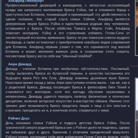
Альфред Пенниуорт
Профессиональный дворецкий и камердинер, с легкостью исполняющий
нужды как капризного миллионера Брюса Уэйна, так и отважного борца с
преступностью Бэтмена, понимающий и принимающий эту двойственность в
одном человеке. Как старый слуга семьи Уэйнов, Альфред является
доверенным лицом Брюса Уэйна и единственным родным ему человеком,
оставшимся у Брюса. После убийства Томаса и Марты Уэйн, Альфред
помогает молодому Уэйну в его стремлении избавить Готем-Сити от
захлестнувшей его волны криминала. Брюсу не раз помогали советы мудрого
Альфреда, а также он помогает с приобретением новейших видов снаряжения
для Бэтмена. Альфред первым узнает о том, кто скрывается под маской
Бэтмена и играет жизненно важную роль в сохранении этого секрета,
посоветовав Брюсу вести себя как "обычный плейбой".
Анри Дюкард
Дюкард - союзник Бэтмена при необычных обстоятельствах. Посланный,
чтобы вызволить Брюса из бутанской тюрьмы, в качестве посланника его
будущего врага Ра'з Аль Гула. Дюкарду знакомы душевные муки Брюса.
Некоторое время назад у жены Анри преступники отняли жизнь - так же, как и
у родителей Брюса. Дюкард посвящает Брюса в философию Лиги Теней и
становится его ментором. хотя его методы обучения неумолимы и
непреклонны, Дюкарду удается передать палитру физических и логических
дисциплин, включая актерское искусство и мастерство обмана. Именно этот
тренинг дает возможность Брюсу предстать лицом к лицу с его злостью и
страхами, преодолеть их и, в конечном итоге, справиться с ними.
Рэйчел Доус
Дочь экономки семьи Уэйнов и подруга детства Брюса Уэйна. После
трагической смерти родителей Брюса они с Рэйчел долго не виделись, однако
не забывали друг о друге. Закончив с отличием юридический факультет,
Рэйчел теперь посвящает себя делу избавления Готем-Сити от врагов, чтобы