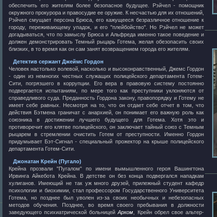
обеспечить его жителям более безопасное будущее. Рэйчел - помощник
окружного прокурора и правосудие ее оружие. К несчастью для их отношений,
Рэйчел смущает персона Брюса, его кажущееся безразличное отношение к
городу, переживающему упадок, и его "плейбойство". Но Рэйчел не может
догадываться, что по замыслу Брюса и Альфреда именно такое поведение и
должен демонстрировать Темный рыцарь Готема, желая обезопасить своих
близких, в то время как он сам занят возвращением города его жителям.
Детектив сержант Джеймс Гордон
Человек настолько волевой, насколько и высоконравственный, Джемс Гордон
- один из немногих честных служащих полицейского департамента Готем-
Сити, погрязшего в коррупции. Его вера в правовую систему постоянно
подвергается испытаниям, по мере того как преступники уклоняются от
справедливого суда. Преданность Гордона закону, правопорядку и Готему не
имеет себе равных. Несмотря на то, что он отдает себе отчет в том, что
действия Бэтмена граничат с анархией, он понимает его важную роль как
союзника в достижении лучшего будущего для Готема. Хотя это и
противоречит его клятве полицейского, он заключает тайный союз с Темным
рыцарем в стремлении очистить Готем от преступности. Именно Гордон
придумывает Бэт-Сигнал - специальный прожектор на крыше полицейского
департамента Готем-Сити.
Джонатан Крейн (Пугало)
Крейна прозвали "Пугалом" по имени вымышленного героя Вашингтона
Ирвинга Айкебота Крейна. В детстве он без конца подвергался нападкам
хулиганов. Имеющий не так уж много друзей, прилежный студент кафедр
психологии и биохимии, стал профессором Государственного Университета
Готема, но позднее был уволен из-за своих необычных и небезопасных
методов обучения. Позднее, во время своего пребывания в должности
заведующего психиатрической больницей
Арком
, Крейн обрел свое альтер-