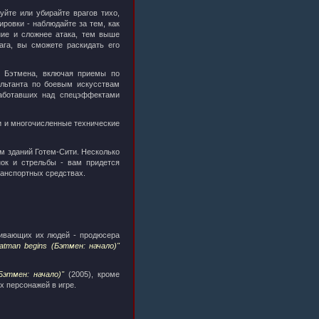
уйте или убирайте врагов тихо,
ировки - наблюдайте за тем, как
ние и сложнее атака, тем выше
ага, вы сможете раскидать его
я Бэтмена, включая приемы по
ультанта по боевым искусствам
аботавших над спецэффектами
и и многочисленные технические
м зданий Готем-Сити. Несколько
нок и стрельбы - вам придется
ранспортных средствах.
ивающих их людей - продюсера
atman begins (Бэтмен: начало)"
Бэтмен: начало)"
(2005), кроме
х персонажей в игре.