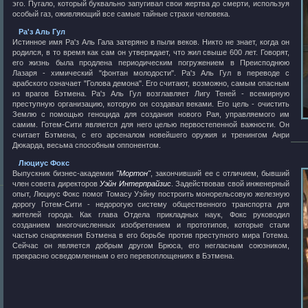
эго. Пугало, который буквально запугивал свои жертва до смерти, используя
особый газ, оживляющий все самые тайные страхи человека.
Ра'з Аль Гул
Истинное имя Ра'з Аль Гала затеряно в пыли веков. Никто не знает, когда он
родился, в то время как сам он утверждает, что жил свыше 600 лет. Говорят,
его жизнь была продлена периодическим погружением в Преисподнюю
Лазаря - химический "фонтан молодости". Ра'з Аль Гул в переводе с
арабского означает "Голова демона". Его считают, возможно, самым опасным
из врагов Бэтмена. Ра'з Аль Гул возглавляет Лигу Теней - всемирную
преступную организацию, которую он создавал веками. Его цель - очистить
Землю с помощью геноцида для создания нового Рая, управляемого им
самим. Готем-Сити является для него целью первостепенной важности. Он
считает Бэтмена, с его арсеналом новейшего оружия и тренингом Анри
Дюкарда, весьма способным оппонентом.
Люциус Фокс
Выпускник бизнес-академии
"Мортон"
, закончивший ее с отличием, бывший
член совета директоров
Уэйн Интерпрайзис
. Задействовав свой инженерный
опыт, Люциус Фокс помог Томасу Уэйну построить монорельсовую железную
дорогу Готем-Сити - недорогую систему общественного транспорта для
жителей города. Как глава Отдела прикладных наук, Фокс руководил
созданием многочисленных изобретением и прототипов, которые стали
частью снаряжения Бэтмена в его борьбе против преступного мира Готема.
Сейчас он является добрым другом Брюса, его негласным союзником,
прекрасно осведомленным о его перевоплощениях в Бэтмена.