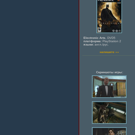
Electronic Arts
, DVD5
платформа:
PlayStation 2
языки:
англ./рус.
напишите »»
Скриншоты игры: