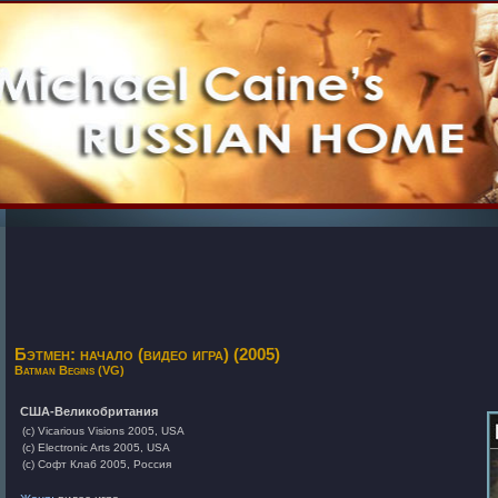
Бэтмен: начало (видео игра) (2005)
Batman Begins (VG)
США-Великобритания
(c) Vicarious Visions 2005, USA
(c) Electronic Arts 2005, USA
(c) Софт Клаб 2005, Россия