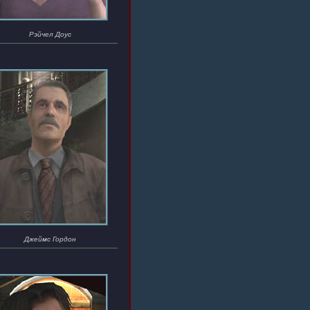
Рэйчел Доус
Джеймс Гордон