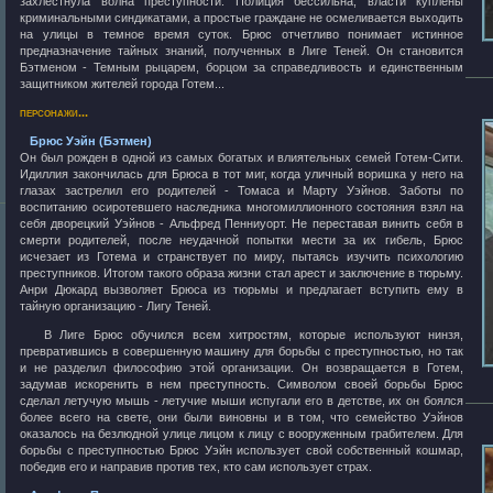
захлестнула волна преступности. Полиция бессильна, власти куплены
криминальными синдикатами, а простые граждане не осмеливается выходить
на улицы в темное время суток. Брюс отчетливо понимает истинное
предназначение тайных знаний, полученных в Лиге Теней. Он становится
Бэтменом - Темным рыцарем, борцом за справедливость и единственным
защитником жителей города Готем...
персонажи...
Брюс Уэйн (Бэтмен)
Он был рожден в одной из самых богатых и влиятельных семей Готем-Сити.
Идиллия закончилась для Брюса в тот миг, когда уличный воришка у него на
глазах застрелил его родителей - Томаса и Марту Уэйнов. Заботы по
воспитанию осиротевшего наследника многомиллионного состояния взял на
себя дворецкий Уэйнов - Альфред Пенниуорт. Не переставая винить себя в
смерти родителей, после неудачной попытки мести за их гибель, Брюс
исчезает из Готема и странствует по миру, пытаясь изучить психологию
преступников. Итогом такого образа жизни стал арест и заключение в тюрьму.
Анри Дюкард вызволяет Брюса из тюрьмы и предлагает вступить ему в
тайную организацию - Лигу Теней.
В Лиге Брюс обучился всем хитростям, которые используют нинзя,
превратившись в совершенную машину для борьбы с преступностью, но так
и не разделил философию этой организации. Он возвращается в Готем,
задумав искоренить в нем преступность. Символом своей борьбы Брюс
сделал летучую мышь - летучие мыши испугали его в детстве, их он боялся
более всего на свете, они были виновны и в том, что семейство Уэйнов
оказалось на безлюдной улице лицом к лицу с вооруженным грабителем. Для
борьбы с преступностью Брюс Уэйн использует свой собственный кошмар,
победив его и направив против тех, кто сам использует страх.