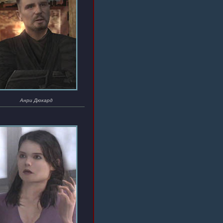
Анри Дюкард