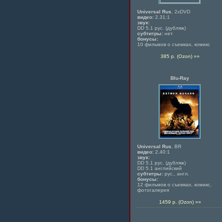
Universal Rus
, 2xDVD
видео:
2.31:1
звук:
DD 5.1 рус. (дубляж)
субтитры:
нет
бонусы:
10 фильмов о съемках, комикс
385 р. (Ozon) »»
Blu-Ray
Universal Rus
, BR
видео:
2.40:1
звук:
DD 5.1 рус. (дубляж)
DD 5.1 английский
субтитры:
рус., англ.
бонусы:
12 фильмов о съемках, комикс,
фотогалерея
1459 р. (Ozon) »»