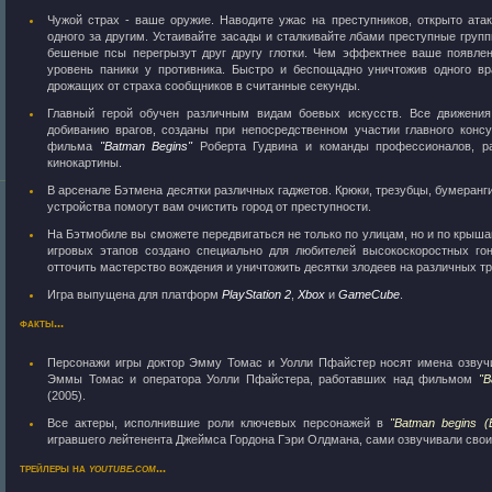
Чужой страх - ваше оружие. Наводите ужас на преступников, открыто атак
одного за другим. Устаивайте засады и сталкивайте лбами преступные групп
бешеные псы перегрызут друг другу глотки. Чем эффектнее ваше появле
уровень паники у противника. Быстро и беспощадно уничтожив одного вр
дрожащих от страха сообщников в считанные секунды.
Главный герой обучен различным видам боевых искусств. Все движени
добиванию врагов, созданы при непосредственном участии главного конс
фильма
"Batman Begins"
Роберта Гудвина и команды профессионалов, р
кинокартины.
В арсенале Бэтмена десятки различных гаджетов. Крюки, трезубцы, бумеранг
устройства помогут вам очистить город от преступности.
На Бэтмобиле вы сможете передвигаться не только по улицам, но и по крыша
игровых этапов создано специально для любителей высокоскоростных го
отточить мастерство вождения и уничтожить десятки злодеев на различных т
Игра выпущена для платформ
PlayStation 2
,
Xbox
и
GameCube
.
факты...
Персонажи игры доктор Эмму Томас и Уолли Пфайстер носят имена озвуч
Эммы Томас и оператора Уолли Пфайстера, работавших над фильмом
"B
(2005).
Все актеры, исполнившие роли ключевых персонажей в
"Batman begins (
игравшего лейтенента Джеймса Гордона Гэри Олдмана, сами озвучивали свои
трейлеры на
youtube.com
...