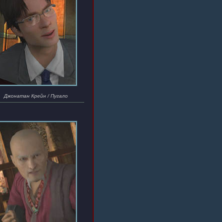
Джонатан Крейн / Пугало