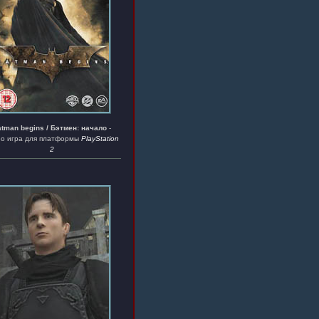
tman begins / Бэтмен: начало
-
ео игра для платформы
PlayStation
2