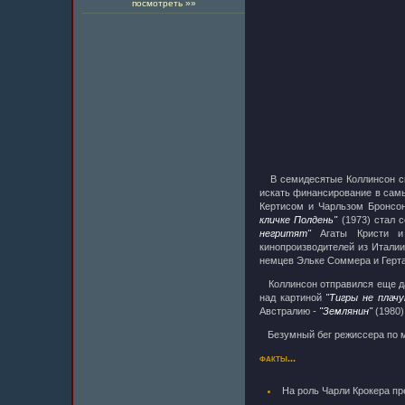
посмотреть »»
В семидесятые Коллинсон сни
искать финансирование в сам
Кертисом и Чарльзом Бронсо
кличке Полдень"
(1973) стал 
негритят"
Агаты Кристи и
кинопроизводителей из Италии
немцев Эльке Соммера и Герта
Коллинсон отправился еще да
над картиной
"Тигры не плачу
Австралию -
"Землянин"
(1980)
Безумный бег режиссера по ми
факты...
На роль Чарли Крокера п