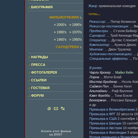
Жанр:
криминальная комедия
.:
БИОГРАФИЯ
титры...
ФИЛЬМОГРАФИЯ
:.
Режиссер:
... Питер Колинсон
» 2000's
» 1990's
Режиссер-постановщик:
... Ф
Продюсеры:
... Стэнли Бейкер
» 1980's
» 1970's
Сценарий:
... Трой Кеннеди-Ма
» 1960's
» 1950's
Оператор:
... Дуглас Слокомб
Композитор:
... Куинси Джонс
САУНДТРЕКИ
:.
Монтаж:
... Джон Трумпер
Художники-постановщики:
...
.:
НАГРАДЫ
Специальные эффекты:
... П
.:
ПРЕССА
В ролях:
.:
ФОТОГАЛЕРЕЯ
Чарли Крокер
...
Майкл Кейн
Лорна
... Мэгги Блай
.:
ССЫЛКИ
Мистер Бриджер
... Ноэль Ко
Саймон Пич
... Бенни Хилл
.:
ГОСТЕВАЯ
Альтабани
... Раф Валлоне
.:
ФОРУМ
Кэмп Фредди
... Тони Бэкли
Беккерман
... Россано Брацци
и др.
·
·
Премьера в Великобритании
2
Премьера в ФРГ
22 августа 19
Премьера в США
2 сентября 1
Премьера в Швеции
15 сентяб
Премьера в Австрии
10 ноябр
Хотите этот фильм
Премьера в Финляндии
3 апре
на DVD?
Вторая премьера в Великобри