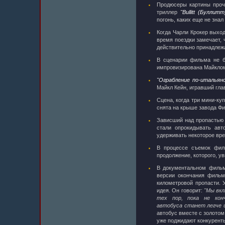
Продюсеры картины прочи
триллер
"Bullitt (Буллитт
погонь, каких еще не знал
Когда Чарли Крокер выход
время поездки замечает,
действительно принадлеж
В сценарии фильма не б
импровизирована Майклом
"Ограбление по-итальянс
Майкл Кейн, игравший гла
Сцена, когда три мини-ку
снята на крыше завода Фи
Зависший над пропастью 
стали опрокидывать авт
удерживать некоторое вре
В процессе съемок фил
продолжение, которого, ув
В документальном фильме
версии окончания фильм
километровой пропасти.
идея. Он говорит:
"Мы вкл
тех пор, пока не кон
автобуса станет легче 
автобус вместе с золотом 
уже поджидают конкурент