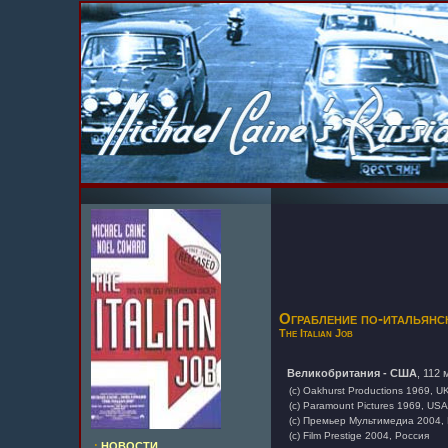
Ограбление по-итальянск
The Italian Job
Великобритания - США
, 112 
(c) Oakhurst Productions 1969, U
(c) Paramount Pictures 1969, USA
(c) Премьер Мультимедиа 2004,
(c) Film Prestige 2004, Россия
.:
НОВОСТИ