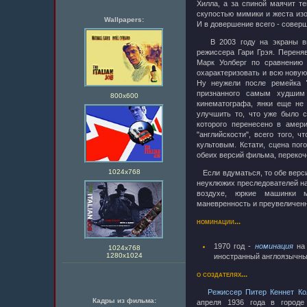
Хилла, а за спиной маячит те
скупостью мимики и жеста из
Wallpapers:
И в довершение всего - совер
В 2003 году на экраны 
режиссера Гари Грэя. Перен
Марк Уолберг по сравнению
охарактеризовать и всю новую
Ну неужели после ремейка
признанного самым худшим
800х600
кинематографа, янки еще не
улучшить то, что уже было 
которого перенесено в амер
"английскости", всего того, ч
культовым. Кстати, сцена пог
обеих версий фильма, перекоч
1024х768
Если вдуматься, то обе верси
неуклюжих преследователей на 
воздухе, юркие машинки м
маневренность и преувеличен
номинации...
1970 год -
номинация
на
1024х768
1280x1024
иностранный англоязычны
о создателях...
Режиссер Питер Кеннет Кол
Кадры из фильма:
апреля 1936 года в городе