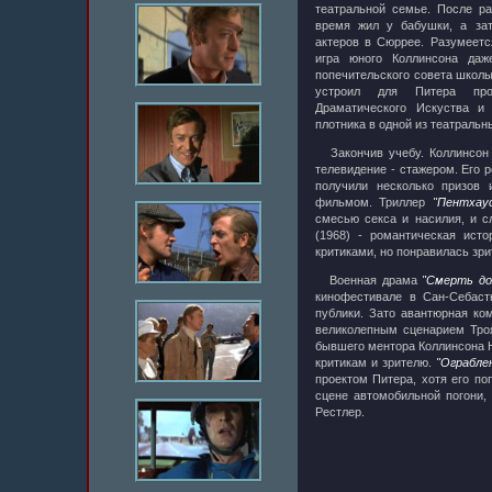
театральной семье. После ра
время жил у бабушки, а зат
актеров в Сюррее. Разумеетс
игра юного Коллинсона даж
попечительского совета школы
устроил для Питера про
Драматического Искуства 
плотника в одной из театральн
Закончив учебу. Коллинсон 
телевидение - стажером. Его 
получили несколько призов 
фильмом. Триллер
"Пентхау
смесью секса и насилия, и 
(1968) - романтическая ист
критиками, но понравилась зри
Военная драма
"Смерть до
кинофестивале в Сан-Себаст
публики. Зато авантюрная к
великолепным сценарием Тро
бывшего ментора Коллинсона Н
критикам и зрителю.
"Ограбле
проектом Питера, хотя его п
сцене автомобильной погони,
Рестлер.