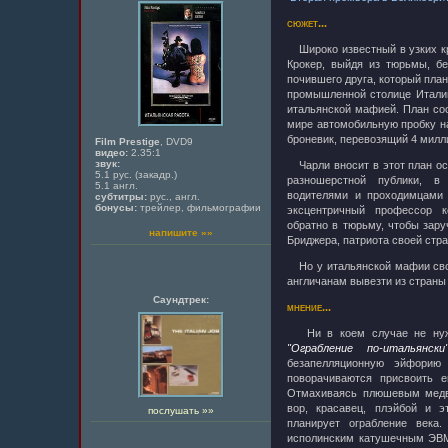
сюжет...
Широко известный в узких к
Крокер, выйдя из тюрьмы, б
почившего друга, который план
промышленной столице Италии
итальянской мафией. План со
мире автомобильную пробку на
броневик, перевозящий 4 милл
Film Prestige
, DVD9
видео:
2.35:1
звук:
Чарли вносит в этот план ос
5.1 рус. (закадр.)
разношерстной публики, в
5.1 англ.
водителями и проходимцами 
субтитры:
рус., англ.
бонусы:
трейлер, фильмографии
эксцентричный профессор 
обратно в тюрьму, чтобы зару
напишите »»
Бриджера, патриота своей стр
Но у итальянской мафии свой
англичанам вывезти из страны
Саундтрек:
мнение...
Ни в коем случае не нужн
"Ограбление по-итальянски
безапелляционную эйфорию
поворачиваются присвоить е
Отмахиваясь плюшевым медве
вор, красавец, плэйбой и 
послушать »»
планирует ограбление века
исполинским катушечным ЭВМ