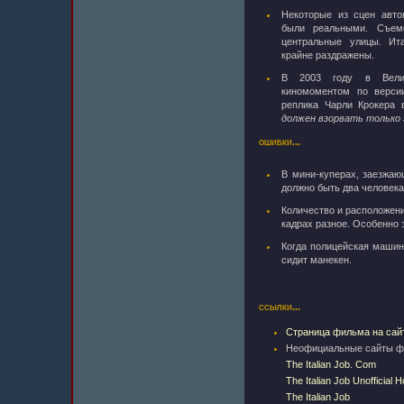
Некоторые из сцен авто
были реальными. Съемо
центральные улицы. Ит
крайне раздражены.
В 2003 году в Велик
киномоментом по верс
реплика Чарли Крокера
должен взорвать только 
ошибки...
В мини-куперах, заезжаю
должно быть два человека 
Количество и расположен
кадрах разное. Особенно 
Когда полицейская машин
сидит манекен.
ссылки...
Страница фильма на сай
Неофициальные сайты ф
The Italian Job. Com
The Italian Job Unofficial
The Italian Job