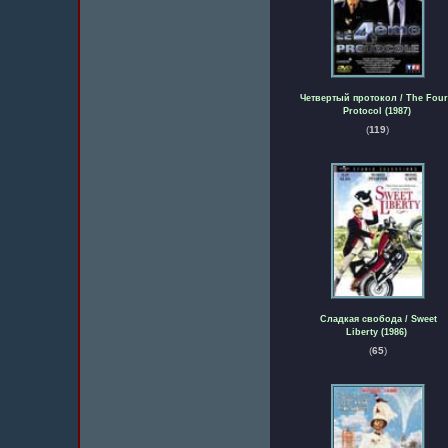
Четвертый протокол / The Four
Protocol (1987)
(
119
)
Сладкая свобода / Sweet
Liberty (1986)
(
65
)