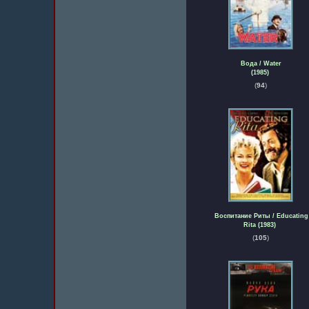
Вода / Water
(1985)
(
94
)
Воспитание Риты / Educating
Rita (1983)
(
105
)