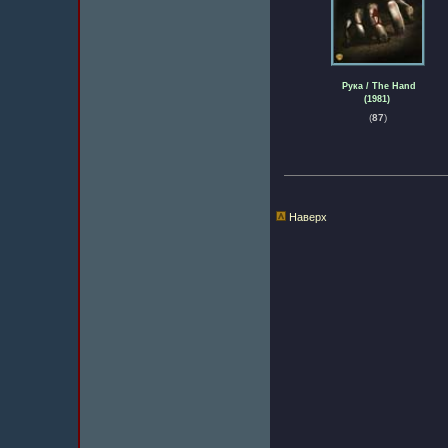
Рука / The Hand
(1981)
(
87
)
Наверх