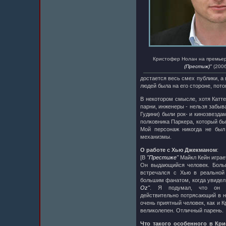
Кристофер Нолан на премье
(Престиж)"
(2006
достается весь смех публики, а
людей была на его стороне, пото
В некотором смысле, хотя Катте
парни, инженеры - нельзя забыва
Гудини) были рок- и кинозвезда
полковника Паркера, который бы
Мой персонаж никогда не был
механизмы.
О работе с Хью Джекманом
:
[В
"Престиже"
Майкл Кейн играет
Он выдающийся человек. Больш
встречался с Хью в реально
большим фанатом, когда увиде
Oz"
. Я подумал, что он 
действительно потрясающий в 
очень приятный человек, как и К
великолепен. Отличный парень.
Что такого особенного в Кри