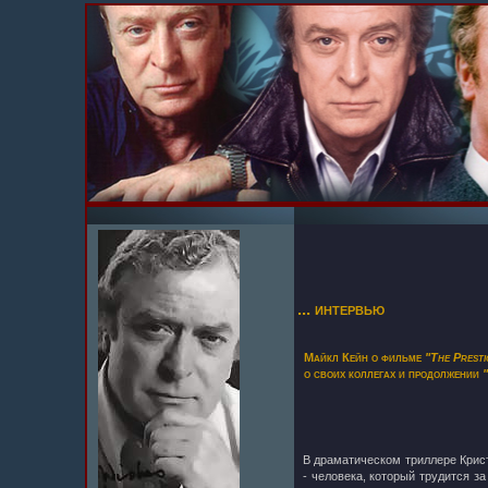
... интервью
Майкл Кейн о фильме
"The Presti
о своих коллегах и продолжении
В драматическом триллере Кри
- человека, который трудится 