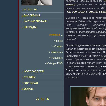
работал с Ноланом в фильме
"B
начало)"
(2005) и скоро в третий
режиссером, когда в начале 200
.:
НОВОСТИ
"The Dark Knight (Темный Рыцар
.:
БИОГРАФИЯ
Сценарист и режиссер Кристоф
.:
ФИЛЬМОГРАФИЯ
персонаж Кейна - Каттер - это
него исходит удивите
.:
НАГРАДЫ
эмоциональный настрой, кото
историю, позволяя вам состав
ПРЕССА
:.
мнение о ее героях и при этом
строго"
.
» Книги
О воссоединении с режиссе
» Статьи
начало"
Кристофером Нолано
» Интервью
О, это просто восхитительно. Я
необычайно умен. Я имею в виду
» Рецензии
и о его брате, по-моему, они об
Они собираются вместе и начин
» Обзоры DVD
и назовем его
"Memento (Помн
"Бэтмена"
. У меня там совсем
.:
ФОТОГАЛЕРЕЯ
виду. Я считаю, это лучший
"Бэ
.:
ССЫЛКИ
отказаться.
.:
ГОСТЕВАЯ
.:
ФОРУМ
·
·