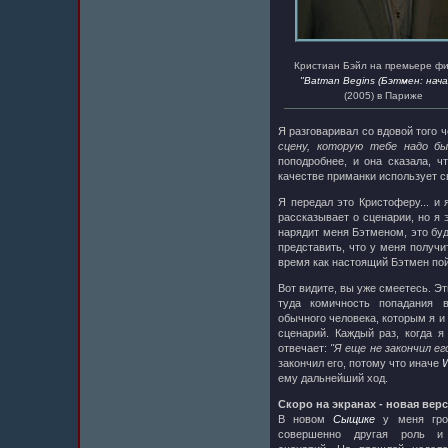
Кристиан Бэйл на премьере ф
"Batman Begins (Бэтмен: нача
(2005) в Париже
Я разговаривал со вдовой того 
сцену, которую тебе надо б
поподробнее, и она сказала, ч
качестве приманки использует св
Я передал это Кристоферу... и 
рассказывает о сценарии, но я 
нарядит меня Бэтменом, это бу
представить, что у меня получи
время как настоящий Бэтмен пой
Вот видите, вы уже смеетесь. Э
туда комичность попадания 
обычного человека, которым я и
сценарий. Каждый раз, когда я
отвечает:
"Я еще не закончил ег
закончил его, потому что иначе
W
ему дальнейший ход.
Скоро на экранах - новая вер
В новом
Сыщике
у меня гром
совершенно другая роль и