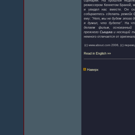
сценарий. На прошлой недел
режиссером Кеннетом Браной, м
и увидел нас вместе. Он с
собираетесь сделать ремейк
ему:
"Нет, мы не будем этого 
я думал, что будете"
. На чт
делаем фильм, основанный
прежнего
Сыщика
и носящий та
немного отличается от оригинал
(c) www.about.com 2006, (c) перев
Read in English »»
Наверх