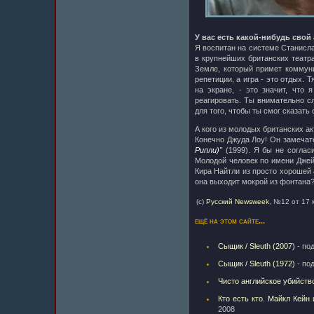
У вас есть какой-нибудь свой
Я воспитан на системе Станисла
в крупнейших британских театр
Земле, который примет коммуни
репетиции, а игра - это отдых. 
на экране, - это значит, что 
реагировать. Ты внимательно сл
для того, чтобы ты смог сказать 
А кого из молодых британских а
Конечно Джуда Лоу! Он замечате
Рипли)"
(1999). Я бы не соглас
Молодой человек по имени Дже
Кира Найтли из просто хорошей 
она выходит мокрой из фонтана?
(c)
Русский Newsweek
, №12 от 17
ещё на этом сайте...
Сыщик / Sleuth (2007)
- по
Сыщик / Sleuth (1972)
- по
Чисто английское убийств
Кто есть кто. Майкл Кейн
2008