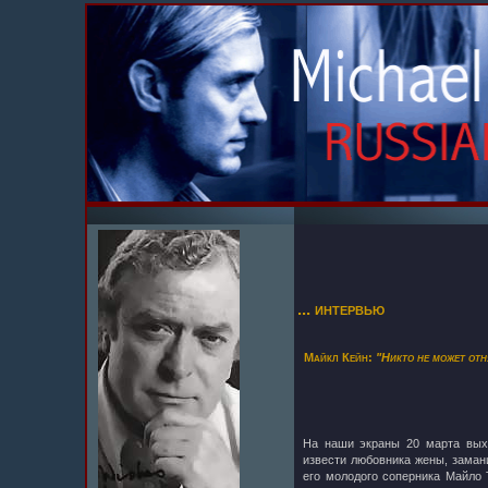
... интервью
Майкл Кейн:
"Никто не может отн
На наши экраны 20 марта вы
извести любовника жены, заман
его молодого соперника Майло 