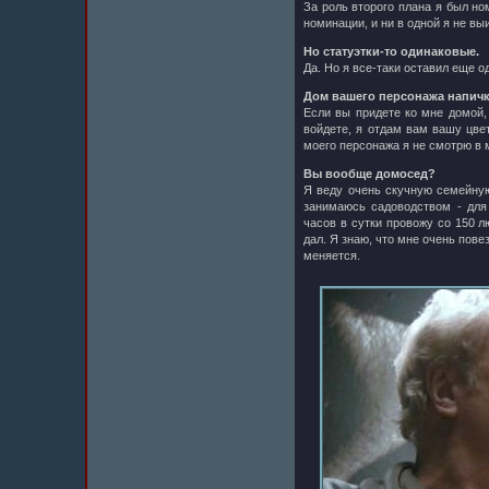
За роль второго плана я был н
номинации, и ни в одной я не вы
Но статуэтки-то одинаковые.
Да. Но я все-таки оставил еще 
Дом вашего персонажа напичк
Если вы придете ко мне домой, 
войдете, я отдам вам вашу цве
моего персонажа я не смотрю в
Вы вообще домосед?
Я веду очень скучную семейную
занимаюсь садоводством - для
часов в сутки провожу со 150 л
дал. Я знаю, что мне очень пове
меняется.