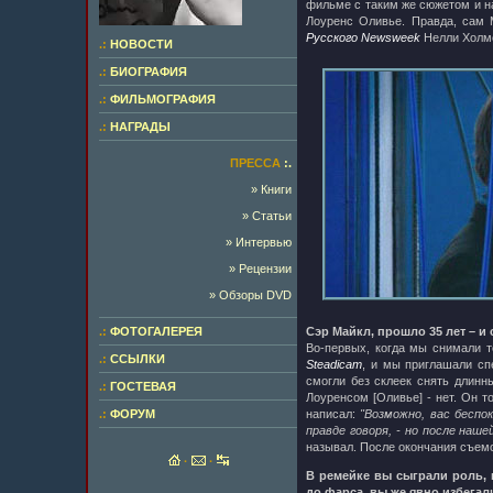
фильме с таким же сюжетом и н
Лоуренс Оливье. Правда, сам 
Русского Newsweek
Нелли Холмс
.:
НОВОСТИ
.:
БИОГРАФИЯ
.:
ФИЛЬМОГРАФИЯ
.:
НАГРАДЫ
ПРЕССА
:.
» Книги
» Статьи
» Интервью
» Рецензии
» Обзоры DVD
.:
ФОТОГАЛЕРЕЯ
Сэр Майкл, прошло 35 лет – и
Во-первых, когда мы снимали т
.:
ССЫЛКИ
Steadicam
, и мы приглашали сп
смогли без склеек снять длинн
.:
ГОСТЕВАЯ
Лоуренсом [Оливье] - нет. Он т
.:
ФОРУМ
написал:
"Возможно, вас беспок
правде говоря, - но после наш
называл. После окончания съемо
·
·
В ремейке вы сыграли роль, 
до фарса, вы же явно избегал