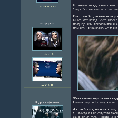
И разница между нами в том, ч
послушать »»
Эндрю был как можно реалистичн
Писатель Эндрю Уайк не пере
Много лет назад некто извест
Wallpapers:
предыдущими поколениями и со
помните? Ну не важно. Этим я и
1024х768
1024х768
Жена вашего персонажа в кадр
Кадры из фильма:
Николь Кидман! Потому что за т
А если бы вы, как ваш герой,
Я никогда бы не отпустил люби
женщине 34 года, и никто не в