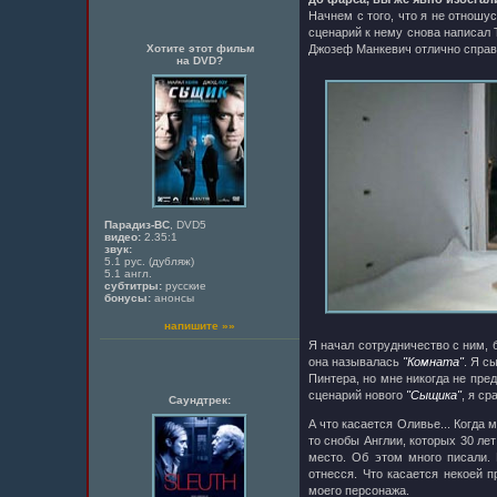
Начнем с того, что я не отношус
сценарий к нему снова написал 
Хотите этот фильм
Джозеф Манкевич отлично справи
на DVD?
Парадиз-ВС
, DVD5
видео:
2.35:1
звук:
5.1 рус. (дубляж)
5.1 англ.
субтитры:
русские
бонусы:
анонсы
напишите »»
Я начал сотрудничество с ним, 
она называлась
"Комната"
. Я с
Пинтера, но мне никогда не пре
сценарий нового
"Сыщика"
, я ср
Саундтрек:
А что касается Оливье... Когда 
то снобы Англии, которых 30 ле
место. Об этом много писали.
отнесся. Что касается некоей 
моего персонажа.