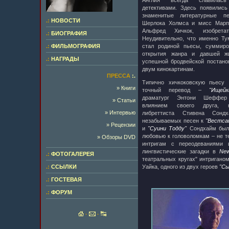
Англия всегда славилась
детективами. Здесь появилис
знаменитые литературные п
.:
НОВОСТИ
Шерлока Холмса и мисс Марпл
Альфред Хичкок, изобретат
.:
БИОГРАФИЯ
Неудивительно, что именно Т
.:
ФИЛЬМОГРАФИЯ
стал родиной пьесы, суммир
открытия жанра и давшей ж
.:
НАГРАДЫ
успешной бродвейской постано
двум кинокартинам.
ПРЕССА
:.
Типично хичкоковскую пьесу
» Книги
точный перевод –
"Ищейк
драматург Энтони Шеффер
» Статьи
влиянием своего друга, 
» Интервью
либреттиста Стивена Сонд
незабываемых песен к
"Вестса
» Рецензии
и
"Суини Тодду"
Сондхайм был 
любовью к головоломкам – не т
» Обзоры DVD
интригам с переодеваниями 
лингвистические загадки в
New
.:
ФОТОГАЛЕРЕЯ
театральных кругах" интригано
.:
ССЫЛКИ
Уайка, одного из двух героев
"Сы
.:
ГОСТЕВАЯ
.:
ФОРУМ
·
·