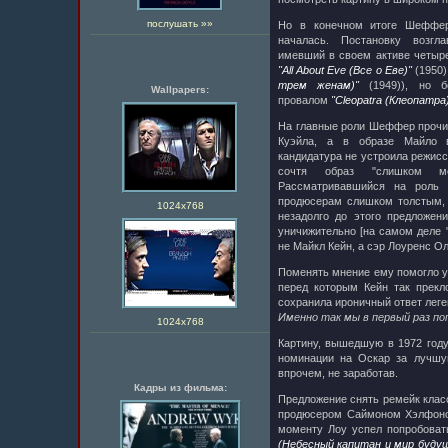
послушать »»
Но в конечном итоге Шеффер
началась. Постановку возгл
имевший в своем активе четыре
"All About Eve (Все о Еве)"
(1950)
трем женам)"
(1949)), но б
Wallpapers:
провалом
"Cleopatra (Клеопатра
На главные роли Шеффер прочил
Куэйла, а в образе Майло 
кандидатура не устроила режиссе
сочтя образ "слишком м
Рассматривавшийся на роль 
продюсерам слишком толстым, 
1024х768
незадолго до этого предложен
уничижительно [на самом деле 
не Майкл Кейн, а сэр Лоуренс О
Поменять мнение ему помогло у
перед которым Кейн так прекл
сохранила ироничный ответ леге
Именно так мы в первый раз по
1024х768
Картину, вышедшую в 1972 году
номинации на Оскар за лучшую
впрочем, не заработав.
Кадры из фильма:
Предложение снять ремейк клас
продюсером Саймоном Хэлфоном
моменту Лоу успел попробоват
(Небесный капитан и мир будущ