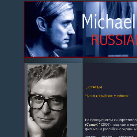
... статьи
Чисто английское убийство
На Венецианском кинофестивале
(Сыщик)"
(2007), главные и еди
фильма на российские экраны м