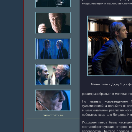
модернизация и переосмысление,
Майкл Кейн и Джуд Лоу в ф
решил разобраться в мотивах пе
Но главным нововведением П
кульминацией, а новый язык, ко
в максимальной реалистичности
небогатом квартале Лондона. Им
посмотреть »»
Исходная пьеса была насыщен
противоборствующих сторон, 
переработка Пинтера сделала е