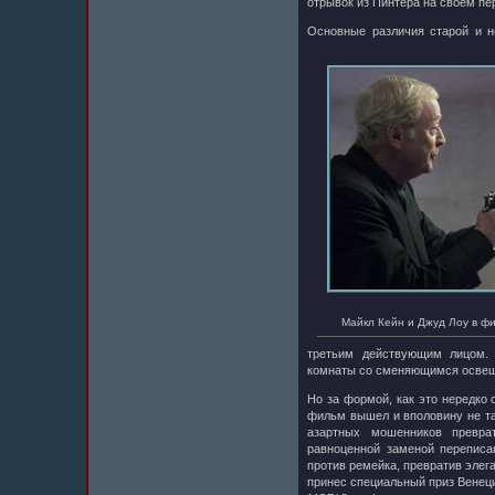
отрывок из Пинтера на своем пе
Основные различия старой и 
Майкл Кейн и Джуд Лоу в ф
третьим действующим лицом. 
комнаты со сменяющимся освеще
Но за формой, как это нередко
фильм вышел и вполовину не та
азартных мошенников превра
равноценной заменой переписан
против ремейка, превратив элег
принес специальный приз Венеци