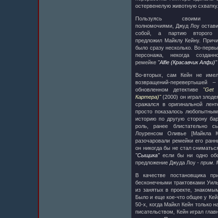
остервенелую животную схватку
Пользуясь своими пр
полномочиями, Джуд Лоу остави
собой, а партию второго 
предложил Майклу Кейну. Причи
было сразу несколько. Во-первы
персонажа, некогда создан
ремейке
"Alfie (Красавчик Алфи)"
Во-вторых, сам Кейн не имел
возвращений-перевертышей 
обновленном детективе
"Get 
Картера)"
(2000) он играл злоде
сражался в оригинальной лент
просто показалось любопытным
историю по другую сторону бар
роль, ранее блистательно с
Лоуренсом Оливье [Майкла К
разочаровали ремейки его ранн
он никогда бы не стал сниматьс
"Сыщика"
если бы ни одно обст
предложение Джуда Лоу -
прим.
В качестве постановщика при
бесконечными трактовками Уил
из занятых в проекте, знакомы
Было и еще кое-что общее у Кей
50-х, когда Майкл Кейн только 
писательством, Кейн играл гла