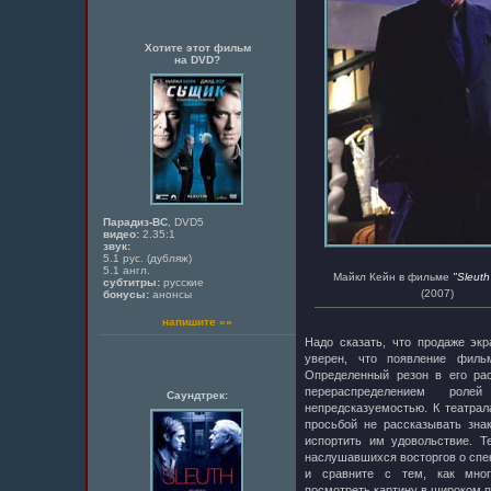
Хотите этот фильм
на DVD?
Парадиз-ВС
, DVD5
видео:
2.35:1
звук:
5.1 рус. (дубляж)
5.1 англ.
Майкл Кейн в фильме
"Sleut
субтитры:
русские
(2007)
бонусы:
анонсы
напишите »»
Надо сказать, что продаже эк
уверен, что появление фильм
Определенный резон в его ра
перераспределением рол
Саундтрек:
непредсказуемостью. К театра
просьбой не рассказывать зна
испортить им удовольствие. Те
наслушавшихся восторгов о спек
и сравните с тем, как мног
посмотреть картину в широком п