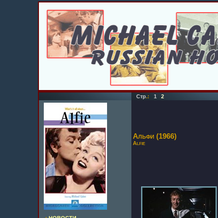
Стр
.:
1
2
Альфи (1966)
Alfie