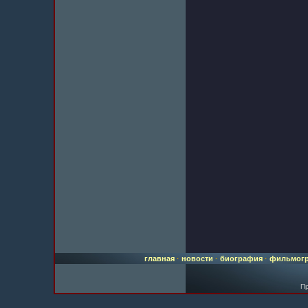
главная
·
новости
·
биография
·
фильмог
Пр