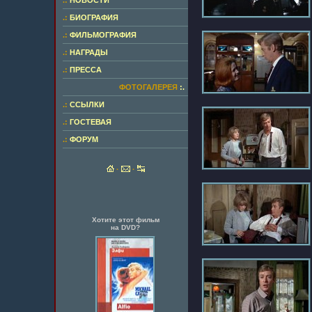
.:
НОВОСТИ
.:
БИОГРАФИЯ
.:
ФИЛЬМОГРАФИЯ
.:
НАГРАДЫ
.:
ПРЕССА
ФОТОГАЛЕРЕЯ
:.
.:
ССЫЛКИ
.:
ГОСТЕВАЯ
.:
ФОРУМ
·
·
Хотите этот фильм
на DVD?