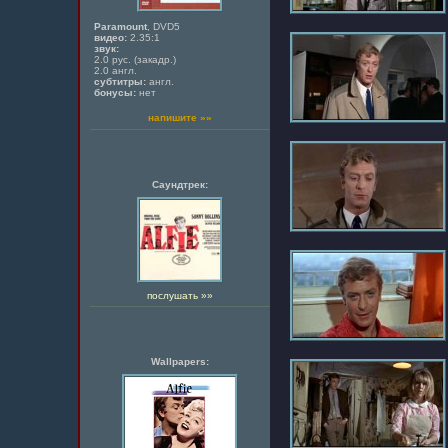
Paramount
, DVD5
видео:
2.35:1
звук:
2.0 рус. (закадр.)
2.0 англ.
субтитры:
англ.
бонусы:
нет
напишите »»
Саундтрек:
послушать »»
Wallpapers: