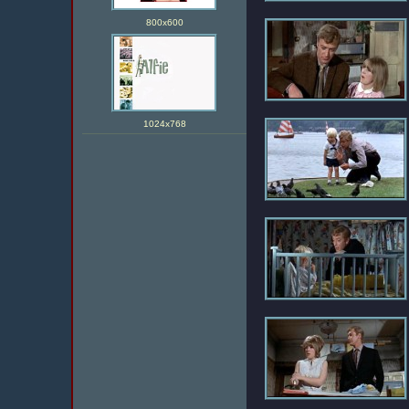
800х600
1024х768