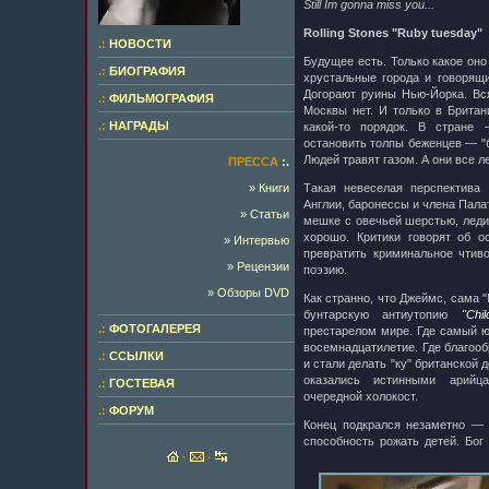
Still Im gonna miss you...
Rolling Stones "Ruby tuesday"
.:
НОВОСТИ
Будущее есть. Только какое он
.:
БИОГРАФИЯ
хрустальные города и говорящ
Догорают руины Нью-Йорка. Вс
.:
ФИЛЬМОГРАФИЯ
Москвы нет. И только в Британ
.:
НАГРАДЫ
какой-то порядок. В стране
остановить толпы беженцев — "б
Людей травят газом. А они все ле
ПРЕССА
:.
» Книги
Такая невеселая перспектива 
Англии, баронессы и члена Пала
» Статьи
мешке с овечьей шерстью, леди 
хорошо. Критики говорят об о
» Интервью
превратить криминальное чтив
» Рецензии
поэзию.
» Обзоры DVD
Как странно, что Джеймс, сама 
бунтарскую антиутопию
"Chi
.:
ФОТОГАЛЕРЕЯ
престарелом мире. Где самый 
восемнадцатилетие. Где благоо
.:
ССЫЛКИ
и стали делать "ку" британской 
оказались истинными арийц
.:
ГОСТЕВАЯ
очередной холокост.
.:
ФОРУМ
Конец подкрался незаметно — с
способность рожать детей. Бог
·
·