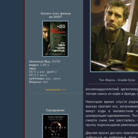
Хотите этот фильм
на DVD?
Universal Rus
, DVD5
видео:
1.85:1
звук:
DD 5.1 рус. (дубл.)
DD 5.1 англ.
субтитры:
рус., англ.
Тео Фарон
- Клайв Оуэн
бонусы:
нет
восемнадцатилетний аргентинец
напишите »»
теплая смесь из кофе и бренди, в
Некоторое время спустя рядом
масках хватают его, затаскиваю
Саундтреки:
минут езды в неизвестном н
шокирующая одновременно. Тео
смерти сына они расстались:
группу подпольщиков-революцио
Джулия просит достать транзитн
добраться до побережья. Дело