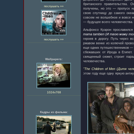
британского правительства. 
послушать »»
получены, но это — пропуск н
свою спутницу до самого океа
совсем не волшебное и вовсе н
— будущее всего человечества.
Альфонсо Куарон прославился
mama tambien (И твою маму то
героев в дорогу. Путь через в
послушать »»
ржавом венке из колючей пров
еще одних путешественников — 
сбежавших от Ирода в Египет.
священный сюжет, строит пара
Wallpapers:
человечества.
"The Children of Men (Дитя чел
этом году еще одну яркую ант
1024х768
Кадры из фильма: