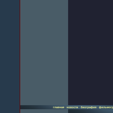
главная
·
новости
·
биография
·
фильмог