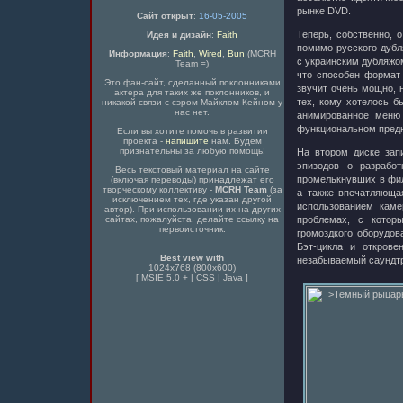
рынке DVD.
Сайт открыт
:
16-05-2005
Теперь, собственно, 
Идея и дизайн
:
Faith
помимо русского дубл
Информация
:
Faith
,
Wired
,
Bun
(MCRH
с украинским дубляжом
Team =)
что способен формат 
Это фан-сайт, сделанный поклонниками
звучит очень мощно, 
актера для таких же поклонников, и
тех, кому хотелось б
никакой связи с сэром Майклом Кейном у
нас нет.
анимированное меню 
функциональном предн
Если вы хотите помочь в развитии
проекта -
напишите
нам. Будем
признательны за любую помощь!
На втором диске зап
эпизодов о разработ
Весь текстовый материал на сайте
промелькнувших в фил
(включая переводы) принадлежат его
творческому коллективу -
MCRH Team
(за
а также впечатляюща
исключением тех, где указан другой
использованием кам
автор). При использовании их на других
сайтах, пожалуйста, делайте ссылку на
проблемах, с котор
первоисточник.
громоздкого оборудов
Бэт-цикла и откров
Best view with
незабываемый саундтр
1024x768 (800x600)
[ MSIE 5.0 + | CSS | Java ]