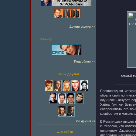
Другие ссылки »»
... баннер
Подробнее »»
... наши друзья
"Темный р
Прошлогодняя истер
обрела свой логическ
случилось аккурат пе
Уэйна (он же Бэтме
сопереживать его пр
комфортом и максима
Все друзья »»
В России диск вышел н
Интересно, что обложк
оппоненом Джокером
... о сайте
абсолютно идентичное