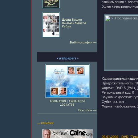
ознакомления с блестя
более качественно исп
Дэвид Бишоп
Фильмы Майкла
Кейна
Библиография »»
• wallpapers •
Характеристики издани
Продолжительность: 1
Формат: DVD-5 (PAL), 
Региональный код: 0
Звуковые дорожки: Рус
1600x1200
|
1280x1024
Субтитры: нет
1024х768
Формат изображения: St
Все обои »»
... ссылки
09.01.2009 - DVD
"Тем