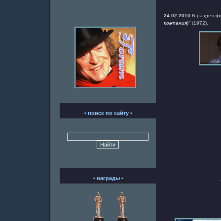
24.02.2010
В раздел
ф
компания)"
(1972).
• поиск по сайту •
• награды •