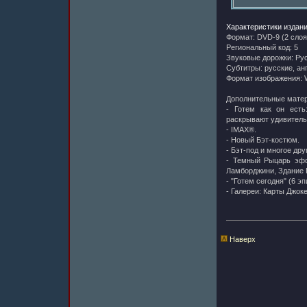
Характеристики издани
Формат: DVD-9 (2 слоя)
Региональный код: 5
Звуковые дорожки: Русс
Субтитры: русские, ан
Формат изображения: W
Дополнительные матер
- Готем как он есть
раскрывают удивитель
- IMAX®.
- Новый Бэт-костюм.
- Бэт-под и многое дру
- Темный Рыцарь эффе
Ламборджини, Здание 
- "Готем сегодня" (6 эп
- Галереи: Карты Джок
Наверх