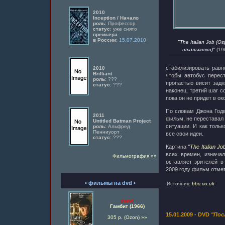
2010
Inception / Начало
роль
: Профессор
статус
: уже снято
премьера
в России
:
15.07.2010
"The Italian Job (О
итальянски)"
(196
стабилизировать равн
2010
Brilliant
чтобы автобус перест
роль
: ???
пропастью висит задн
статус
: ???
наконец, третий шаг с
пока он не придет в о
По словам Джона Годви
2011
фильм, не переставал 
Untitled Batman Project
ситуации. И как толь
роль
: Альфред
Пенниуорт
все свои идеи.
статус
: ???
Картина
"The Italian 
всех времен, изнача
Фильмография »»
оставляет зрителей в
2009 году фильм отмет
• фильмы на dvd •
Источник:
bbc.co.uk
(new)
Гамбит (1966)
15.01.2009 - DVD
"Пос
305 р. (Ozon) »»