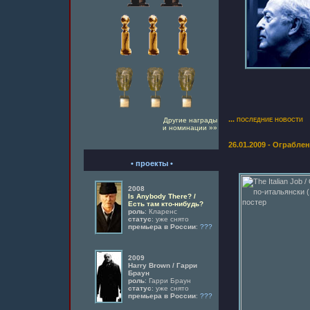
... последние новости
Другие награды
и номинации »»
26.01.2009 - Ограбл
• проекты •
2008
Is Anybody There? /
Есть там кто-нибудь?
роль
: Кларенс
статус
: уже снято
премьера в России
:
???
2009
Harry Brown / Гарри
Браун
роль
: Гарри Браун
статус
: уже снято
премьера в России
:
???