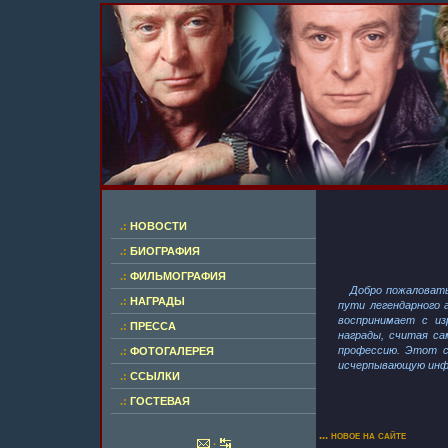
.:
НОВОСТИ
.:
БИОГРАФИЯ
.:
ФИЛЬМОГРАФИЯ
Добро пожаловать
.:
НАГРАДЫ
пути легендарного 
воспринимает с из
.:
ПРЕССА
награды, считая с
профессию. Этот 
.:
ФОТОГАЛЕРЕЯ
исчерпывающую инфо
.:
ССЫЛКИ
.:
ГОСТЕВАЯ
... новое на сайте
·