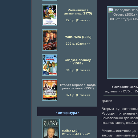
Романтичная
англичанка (1975)
290 р. (Ozon) »»
Мона Лиза (1986)
305 р. (Ozon) »»
Сладкая свобода
(1986)
340 р. (Ozon) »»
Вторая мировая: Когда
"Последние жела
рычали львы (1994)
издание на DVD от
С
374 р. (Ozon) »»
краски.
Вторым существенным
• литература •
Русская пятиканаль
немаловажно для карти
главном меню, снабжен
Минималистичное до 
Майкл Кейн
What's It All About?
такому минимализму